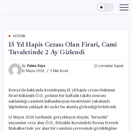
Skip
to
content
EĞITIM
15 Yıl Hapis Cezası Olan Firari, Cami
Tuvaletinde 2 Ay Gizlendi
15
By
Fatma Kaya
yorumlar kapalı
Yıl
12 Mayıs 2026
1 Min Read
Hapis
Cezası
Olan
Konya’da hakkında kesinleşmiş 15 yıl hapis cezası bulunan
Firari,
firari hükümlü Ö.G., polisin bir haftalık takibi sonrası
Cami
Tuvaletinde
saklandığı caminin kullanılmayan tuvaletinde yakalandı.
2
Şüphelinin yaklaşık iki aydır bu alanda gizlendiği belirlendi.
Ay
Gizlendi
12 Mayıs 2026 tarihinde gerçekleşen olayda, “hırsızlık”
için
suçundan ceza alan Ö.G., Selçuklu ilçesindeki Bosna Hersek
Mahallesi’nde yer alan bir caminin çevresinde görüldüğüne