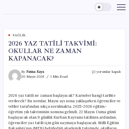
Skip
to
content
SAĞLIK
2026 YAZ TATİLİ TAKVİMİ:
OKULLAR NE ZAMAN
KAPANACAK?
2026
By
Fatma Kaya
yorumlar kapalı
YAZ
20 Mayıs 2026
1 Min Read
TATİLİ
TAKVİMİ:
OKULLAR
2026 yaz tatili ne zaman başlayacak? Karneler hangi tarihte
NE
verilecek? Bu sorular, Mayıs ayı sona yaklaşırken öğrenciler ve
ZAMAN
KAPANACAK?
veliler tarafından sıkça sorulmakta. 2025-2026 eğitim-
için
öğretim yılı takviminin sonuna gelindi. 22 Mayıs Cuma günü
başlayacak olan 9 günlük Kurban Bayramı tatilinin ardından,
öğrenciler yaz tatili için gün saymaya başlayacak. Milli Eğitim
Bakanlığı’nın (MEB) belirlediği akademik takvimde, okulların