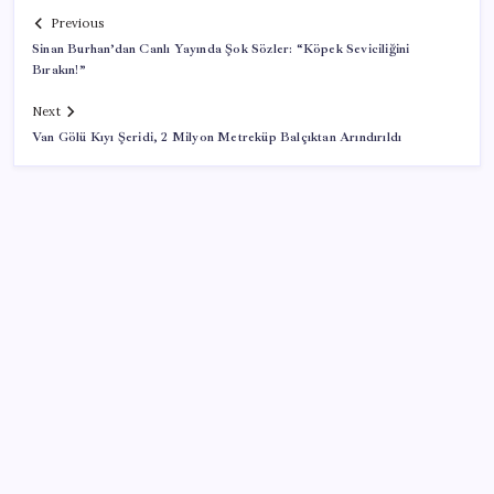
Previous
Sinan Burhan’dan Canlı Yayında Şok Sözler: “Köpek Seviciliğini
Bırakın!”
Next
Van Gölü Kıyı Şeridi, 2 Milyon Metreküp Balçıktan Arındırıldı
SON YAZILAR
Çerçeve yasa kabul edilmişti: Bahçeli ‘evine dönmeli’
demişti… Yılmaz’dan kritik Demirtaş açıklaması
Parayla sebze alamayacağız