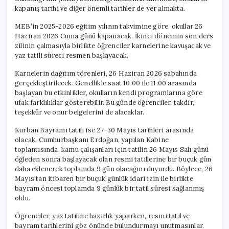
kapanış tarihi ve diğer önemli tarihler de yer almakta.
MEB’in 2025-2026 eğitim yılının takvimine göre, okullar 26
Haziran 2026 Cuma günü kapanacak. İkinci dönemin son ders
zilinin çalmasıyla birlikte öğrenciler karnelerine kavuşacak ve
yaz tatili süreci resmen başlayacak.
Karnelerin dağıtım törenleri, 26 Haziran 2026 sabahında
gerçekleştirilecek. Genellikle saat 10:00 ile 11:00 arasında
başlayan bu etkinlikler, okulların kendi programlarına göre
ufak farklılıklar gösterebilir. Bu günde öğrenciler, takdir,
teşekkür ve onur belgelerini de alacaklar.
Kurban Bayramı tatili ise 27-30 Mayıs tarihleri arasında
olacak. Cumhurbaşkanı Erdoğan, yapılan Kabine
toplantısında, kamu çalışanları için tatilin 26 Mayıs Salı günü
öğleden sonra başlayacak olan resmi tatillerine bir buçuk gün
daha eklenerek toplamda 9 gün olacağını duyurdu. Böylece, 26
Mayıs’tan itibaren bir buçuk günlük idari izin ile birlikte
bayram öncesi toplamda 9 günlük bir tatil süresi sağlanmış
oldu.
Öğrenciler, yaz tatiline hazırlık yaparken, resmi tatil ve
bayram tarihlerini göz önünde bulundurmayı unutmasınlar.