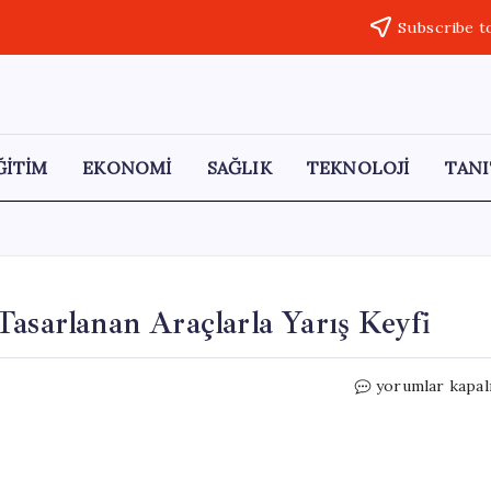
Subscribe t
ĞİTİM
EKONOMİ
SAĞLIK
TEKNOLOJİ
TANI
Tasarlanan Araçlarla Yarış Keyfi
**
yorumlar kapal
Artvin’de
Geri
Dönüşüm
ile