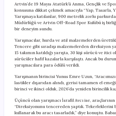
Artvin’de 19 Mayıs Atatürk’ü Anma, Gençlik ve Spo
konusuna dikkat çekmek amacıyla “Yap, Tasarla, Yar
Yarışmaya katılanlar, 900 metrelik zorlu parkurda 
Müdürlüğü ve Artvin Off-Road Spor Kulübü iş birliğ
bir deneyim sundu.
Yarışmacılar, hurda ve atıl malzemelerden ürettikle
Tencere gibi sıradışı malzemelerden direksiyon ya
15 takımın katıldığı yarışta, 30 kişi sürücü ve iti
sürücüler hafif kazalarla karşılaştı. Ancak bu duru
yarışmacılara para ödülü verildi.
Yarışmanın birincisi Yunus Emre Uzun, “Aracımızı
lastikler dışarıdan alındı, gerisi tamamen el emeği
birinci ve ikinci olduk, 2026’da yeniden birincilik k
Üçüncü olan yarışmacı İsrafil Avcı ise, araçlarını
“Direksiyonunu tencereden yaptık. Tekerleklerin
kullanarak bu aracı tasarladık,” diye konuştu. Babas