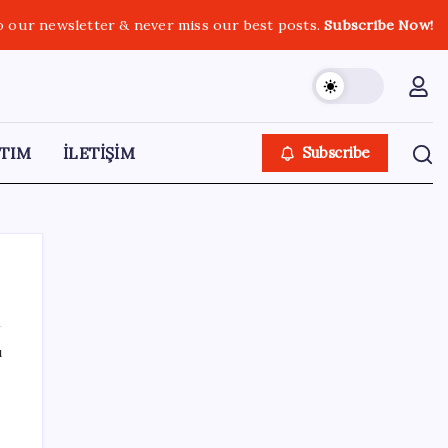
o our newsletter & never miss our best posts.
Subscribe Now!
TIM
İLETİŞİM
Subscribe
ı
SON YAZILAR
Son Dakika… Bahçeli, Erdoğan’ı ziyaret
edecek