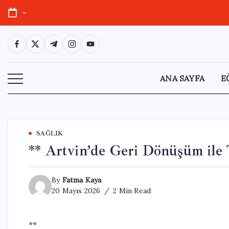
Skip
-
to
content
https://www.facebook.com/
https://twitter.com/
https://t.me/
https://www.instagram.com/
https://youtube.com/
ANA SAYFA
E
SAĞLIK
** Artvin’de Geri Dönüşüm ile 
By
Fatma Kaya
20 Mayıs 2026
2 Min Read
**