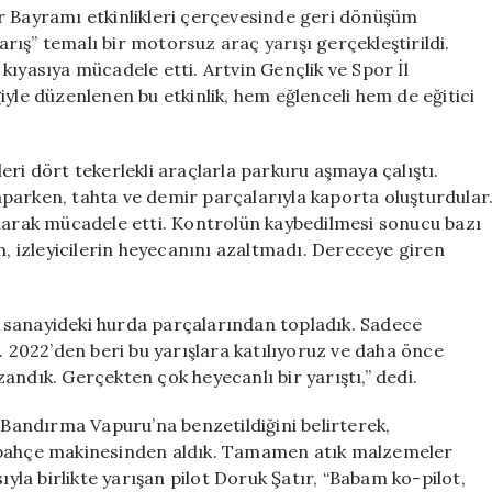
Tasarlanan
r Bayramı etkinlikleri çerçevesinde geri dönüşüm
Araçlarla
ış” temalı bir motorsuz araç yarışı gerçekleştirildi.
Yarış
kıyasıya mücadele etti. Artvin Gençlik ve Spor İl
Keyfi
iyle düzenlenen bu etkinlik, hem eğlenceli hem de eğitici
için
ri dört tekerlekli araçlarla parkuru aşmaya çalıştı.
parken, tahta ve demir parçalarıyla kaporta oluşturdular
ci olarak mücadele etti. Kontrolün kaybedilmesi sonucu bazı
m, izleyicilerin heyecanını azaltmadı. Dereceye giren
 sanayideki hurda parçalarından topladık. Sadece
. 2022’den beri bu yarışlara katılıyoruz ve daha önce
azandık. Gerçekten çok heyecanlı bir yarıştı,” dedi.
n Bandırma Vapuru’na benzetildiğini belirterek,
i bahçe makinesinden aldık. Tamamen atık malzemeler
ıyla birlikte yarışan pilot Doruk Şatır, “Babam ko-pilot,