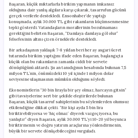
Başaran, küçük miktarlarla birikim yapmanın imkansız
olduğuna dair yanlış algılara karşı çıkarak, tasarrufun gücünü
gerçek verilerle destekledi. Ensonhaber’de yaptığı
konuşmada, aylık 30.000 TL gibi rakamların küçümsenmesine
tepki gösterdi. Vatandaşların morallerinin bozulmaması
gerektiğini belirten Başaran, “Damlaya damlaya göl olur”
felsefesinin altını çizen örneklerle destekledi.
Bir arkadaşının yaklaşık 7-8 yıldan beri her ay asgari ücret
tutarında birikim yaptığını ifade eden Başaran, başlangıçta
küçük olan bu rakamların zamanla ciddi bir servete
dönüştüğünü aktardı. Şu an tanıdığının hesabında bulunan 7,5
milyon TL’nin, önümüzdeki 10 yıl içinde 1 milyon dolar
seviyesine ulaşmasının mümkün olduğunu söyledi.
Ekonomistlerin “30 bin lirayla bir şey olmaz, harcayın gitsin”
gibi tavsiyelerine sert bir şekilde eleştirilerde bulunan
Başaran, küçük tasarruf sahiplerinin bu söylemlerden olumsuz
etkilendiğine dikkat çekti. “Bir kişi ayda 5 bin lira
biriktirebiliyorsa ve ‘hiç olmaz’ diyerek vazgeçiyorsa, bu
yanlıştır” diyen Başaran, aylık 30.000 TL’yi 10-20 yıl boyunca
biriktirmenin ve doğru yatırım araçlarına yönlendirmenin,
büyük bir servete dönüşebileceğini vurguladı.