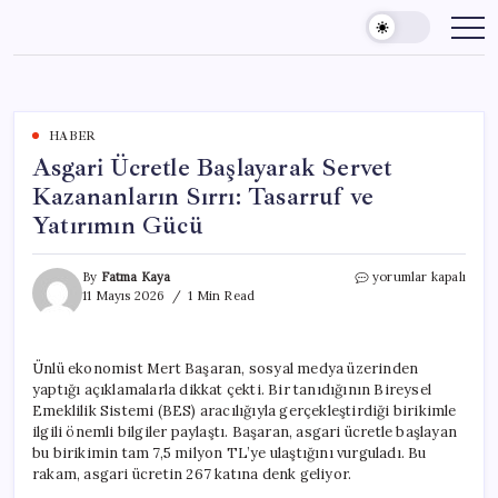
Skip
to
content
HABER
Asgari Ücretle Başlayarak Servet
Kazananların Sırrı: Tasarruf ve
Yatırımın Gücü
Asgari
By
Fatma Kaya
yorumlar kapalı
Ücretle
11 Mayıs 2026
1 Min Read
Başlayarak
Servet
Kazananların
Ünlü ekonomist Mert Başaran, sosyal medya üzerinden
Sırrı:
yaptığı açıklamalarla dikkat çekti. Bir tanıdığının Bireysel
Tasarruf
ve
Emeklilik Sistemi (BES) aracılığıyla gerçekleştirdiği birikimle
Yatırımın
ilgili önemli bilgiler paylaştı. Başaran, asgari ücretle başlayan
Gücü
bu birikimin tam 7,5 milyon TL’ye ulaştığını vurguladı. Bu
için
rakam, asgari ücretin 267 katına denk geliyor.