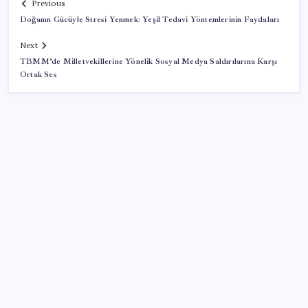
Previous
Doğanın Gücüyle Stresi Yenmek: Yeşil Tedavi Yöntemlerinin Faydaları
Next
TBMM’de Milletvekillerine Yönelik Sosyal Medya Saldırılarına Karşı
Ortak Ses
SON YAZILAR
Porsche yöneticisinden Volkswagen’e maliyetleri
hızla düşürme çağrısı
Copilot için radikal karar: Microsoft logoyu