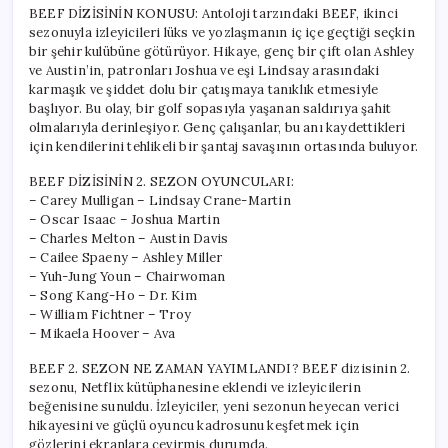
için
BEEF DİZİSİNİN KONUSU: Antoloji tarzındaki BEEF, ikinci
sezonuyla izleyicileri lüks ve yozlaşmanın iç içe geçtiği seçkin
bir şehir kulübüne götürüyor. Hikaye, genç bir çift olan Ashley
ve Austin’in, patronları Joshua ve eşi Lindsay arasındaki
karmaşık ve şiddet dolu bir çatışmaya tanıklık etmesiyle
başlıyor. Bu olay, bir golf sopasıyla yaşanan saldırıya şahit
olmalarıyla derinleşiyor. Genç çalışanlar, bu anı kaydettikleri
için kendilerini tehlikeli bir şantaj savaşının ortasında buluyor.
BEEF DİZİSİNİN 2. SEZON OYUNCULARI:
– Carey Mulligan – Lindsay Crane-Martin
– Oscar Isaac – Joshua Martin
– Charles Melton – Austin Davis
– Cailee Spaeny – Ashley Miller
– Yuh-Jung Youn – Chairwoman
– Song Kang-Ho – Dr. Kim
– William Fichtner – Troy
– Mikaela Hoover – Ava
BEEF 2. SEZON NE ZAMAN YAYIMLANDI? BEEF dizisinin 2.
sezonu, Netflix kütüphanesine eklendi ve izleyicilerin
beğenisine sunuldu. İzleyiciler, yeni sezonun heyecan verici
hikayesini ve güçlü oyuncu kadrosunu keşfetmek için
gözlerini ekranlara çevirmiş durumda.