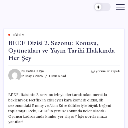
Skip
to
content
EĞITIM
BEEF Dizisi 2. Sezonu: Konusu,
Oyuncuları ve Yayın Tarihi Hakkında
Her Şey
BEEF
By
Fatma Kaya
yorumlar kapalı
Dizisi
12 Mayıs 2026
1 Min Read
2.
Sezonu:
Konusu,
BEEF dizisinin 2. sezonu izleyiciler tarafından merakla
Oyuncuları
bekleniyor. Netflix’in etkileyici kara komedi dizisi, ilk
ve
Yayın
sezonundaki Emmy ve Altın Küre ödülleriyle büyük beğeni
Tarihi
toplamıştı. Peki, BEEF’in yeni sezonunda neler olacak?
Hakkında
Oyuncu kadrosunda kimler yer alıyor? İşte sorularınıza
Her
yanıtlar!
Şey