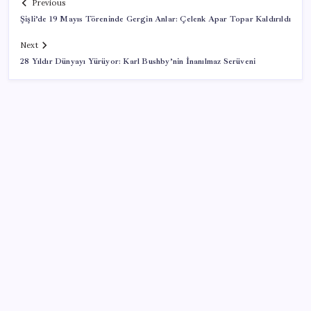
Previous
Şişli’de 19 Mayıs Töreninde Gergin Anlar: Çelenk Apar Topar Kaldırıldı
Next
28 Yıldır Dünyayı Yürüyor: Karl Bushby’nin İnanılmaz Serüveni
SON YAZILAR
Çerçeve yasa kabul edilmişti: Bahçeli ‘evine dönmeli’
demişti… Yılmaz’dan kritik Demirtaş açıklaması
Parayla sebze alamayacağız
Artık çalışan primi tazminata yansıyacak