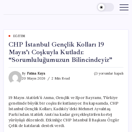
Skip
to
content
EĞITIM
CHP İstanbul Gençlik Kolları 19
Mayıs’ı Coşkuyla Kutladı:
“Sorumluluğumuzun Bilincindeyiz”
CHP
By
Fatma Kaya
yorumlar kapalı
İstanbul
20 Mayıs 2026
2 Min Read
Gençlik
Kolları
19
19 Mayıs Atatürk’ü Anma, Gençlik ve Spor Bayramı, Türkiye
Mayıs’ı
genelinde büyük bir coşku ile kutlanıyor. Bu kapsamda, CHP
Coşkuyla
Kutladı:
İstanbul Gençlik Kolları, Kadıköy’deki Mehmet Ayvalıtaş
“Sorumluluğumuzun
Parkı’ndan Atatürk Anıtı’na kadar gerçekleştirilen kortej
Bilincindeyiz”
yürüyüşü düzenledi. Etkinliğe CHP İstanbul İl Başkanı Özgür
için
Çelik de katılarak destek verdi.