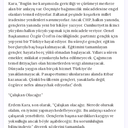
Kara, “Bugün ise karşımızda gericiliği ve çürümeyi merkeze
alan bir anlayış var. Geçmişte bağımsızlık mücadelesine engel
olanları temsil ediyorlar. Saltanat peşinde koşarken millet
iradesine yenilenleri savunuyorlar. Ancak CHP, halkın yanında,
gençlerin yanında yeni bir hikâye yazıyor. Cumhuriyetin ikinci
yüzyılını halkın yüzyılı yapmak için mücadele veriyor. Genel
Başkanımız Özgür Özel’in öncülüğünde, partimiz gençlik için
yepyeni bir Türkiye hayal ediyor. Bu süreçte gençler, eğitim
borçlarıyla baş başa kalmayacak. Eğitimini tamamlayan
gençler, hayata borç yükü olmadan başlayacak. Yıllarca süren
emekler, mülakat oyunlarıyla heba edilmeyecek. Çağımızın
temel ihtiyaçları olan hizmetlerden vergi alınmayacak.
Dünyada yaygın olan birçok hizmet Türkiye’de
yasaklanmayacak. Pasaportumuz uluslararası alanda itibar
kazanacak. Çünkü bu ülkenin gençleri, yasaklarla değil,
özgürce nefes almayı hak ediyorlar,” dedi.
“Çalışkan Olacağız”
Erdem Kara, son olarak, “Çalışkan olacağız. Nerede olursak
olalım, en iyisini yapmayı hedefleyeceğiz. Bu anlayışı sadece
çalışarak yenebiliriz. Gençlerin başına sardıkları kaygıyı ve
yoksulluğu ancak böyle aşabileceğiz. Bu sorumluluğun
bilincindeyiz” diyerek sözlerini tamamladı.