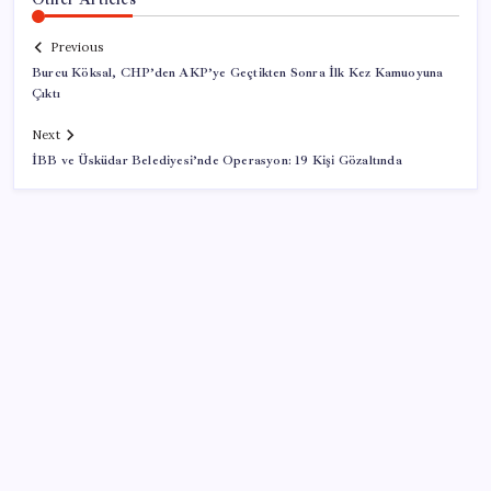
Previous
Burcu Köksal, CHP’den AKP’ye Geçtikten Sonra İlk Kez Kamuoyuna
Çıktı
Next
İBB ve Üsküdar Belediyesi’nde Operasyon: 19 Kişi Gözaltında
SON YAZILAR
Copilot için radikal karar: Microsoft logoyu
değiştiriyor!