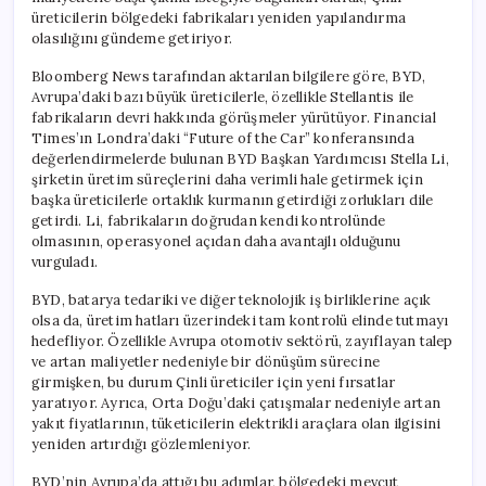
üreticilerin bölgedeki fabrikaları yeniden yapılandırma
olasılığını gündeme getiriyor.
Bloomberg News tarafından aktarılan bilgilere göre, BYD,
Avrupa’daki bazı büyük üreticilerle, özellikle Stellantis ile
fabrikaların devri hakkında görüşmeler yürütüyor. Financial
Times’ın Londra’daki “Future of the Car” konferansında
değerlendirmelerde bulunan BYD Başkan Yardımcısı Stella Li,
şirketin üretim süreçlerini daha verimli hale getirmek için
başka üreticilerle ortaklık kurmanın getirdiği zorlukları dile
getirdi. Li, fabrikaların doğrudan kendi kontrolünde
olmasının, operasyonel açıdan daha avantajlı olduğunu
vurguladı.
BYD, batarya tedariki ve diğer teknolojik iş birliklerine açık
olsa da, üretim hatları üzerindeki tam kontrolü elinde tutmayı
hedefliyor. Özellikle Avrupa otomotiv sektörü, zayıflayan talep
ve artan maliyetler nedeniyle bir dönüşüm sürecine
girmişken, bu durum Çinli üreticiler için yeni fırsatlar
yaratıyor. Ayrıca, Orta Doğu’daki çatışmalar nedeniyle artan
yakıt fiyatlarının, tüketicilerin elektrikli araçlara olan ilgisini
yeniden artırdığı gözlemleniyor.
BYD’nin Avrupa’da attığı bu adımlar, bölgedeki mevcut