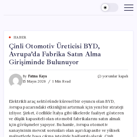
Skip
to
content
HABER
Çinli Otomotiv Üreticisi BYD,
Avrupa’da Fabrika Satın Alma
Girişiminde Bulunuyor
Çinli
By
Fatma Kaya
yorumlar kapalı
Otomotiv
15 Mayıs 2026
1 Min Read
Üreticisi
BYD,
Avrupa’da
Elektrikli araç sektöründe küresel bir oyuncu olan BYD,
Fabrika
Avrupa pazarındaki etkinliğini artırmak için yeni bir strateji
Satın
Alma
izliyor. Şirket, özellikle İtalya gibi ülkelerde faaliyet gösteren
Girişiminde
ve düşük kapasiteli olan otomobil fabrikalarını satın almak
Bulunuyor
için görüşmeler yapıyor. Bu hamle, Avrupa otomotiv
için
sanayisinin mevcut sorunları olan aşırı kapasite ve yüksek
maliyetlerle başa çıkma isteğiyle bağlantılı olarak, Çinli