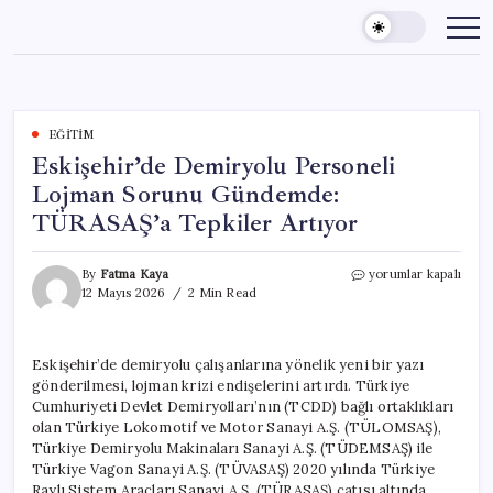
Skip
to
content
EĞITIM
Eskişehir’de Demiryolu Personeli
Lojman Sorunu Gündemde:
TÜRASAŞ’a Tepkiler Artıyor
Eskişehir’de
By
Fatma Kaya
yorumlar kapalı
Demiryolu
12 Mayıs 2026
2 Min Read
Personeli
Lojman
Sorunu
Eskişehir’de demiryolu çalışanlarına yönelik yeni bir yazı
Gündemde:
gönderilmesi, lojman krizi endişelerini artırdı. Türkiye
TÜRASAŞ’a
Tepkiler
Cumhuriyeti Devlet Demiryolları’nın (TCDD) bağlı ortaklıkları
Artıyor
olan Türkiye Lokomotif ve Motor Sanayi A.Ş. (TÜLOMSAŞ),
için
Türkiye Demiryolu Makinaları Sanayi A.Ş. (TÜDEMSAŞ) ile
Türkiye Vagon Sanayi A.Ş. (TÜVASAŞ) 2020 yılında Türkiye
Raylı Sistem Araçları Sanayi A.Ş. (TÜRASAŞ) çatısı altında