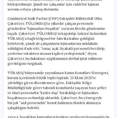
birleştirilmişti. Şimdi ise çalışanlar için ciddi bir lojman
sorunu ortaya çıkmış durumda.
Cumhuriyet Halk Partisi (CHP) Eskişehir Milletvekili Utku
Çakırözer, TÜLOMSAŞ’ta yıllardır çalışan personele
gönderilen “lojmanları boşaltın” yazısını Meclis gündemine
taşıdı. Çakırözer, TÜLOMSAŞ’ın kapatılıp Ankara’da kurulan
TÜRASAŞ’a bağlı bölgesel bir fabrika haline geldiğini
belirterek, şimdi de çalışanların lojmanlarına müdahale
edildiğini ifade etti. “Amaç açık: liyakatli personeli bezdirip,
yerlerine vekaleten atanan kişileri yerleştirmek,” diyen
Çakırözer, bu hukuksuz uygulamanın derhal iptal edilmesi
gerektiğini vurguladı.
TÜRASAŞ bünyesinde yayımlanan Kamu Konutları Yönergesi,
kurum içerisinde büyük tepki topladı. 23 Ekim 2025’te
yürürlüğe giren düzenlemeye göre, Eskişehir Bölge
Müdürlüğü’nde görev tahsisli konutlarda yaşayan bazı şefler
ve idari personelin “kadro dışı” bırakıldığı ve lojmanları
boşaltmaya zorlandığı aktarıldı. Çakırözer, bu yönergeyle
birçok “asil personelin” konut hakkının elinden alınmaya
çalışıldığını belirtti.
Ayrıca, boşaltılan lojmanların kimlere verileceği konusunda da