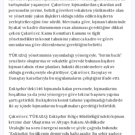
tartışmalar yaşanıyor. Çakırözer, lojmanlardan çıkarılan asil
personelin yerine, belirli görevleri vekaleten yürütmekte olan
ve yönetimle yakın ilişkileri olduğu iddia edilen kişilerin
yerleştirileceğini öne sürdü. Mevzuata göre, lojman tahsisinde
liyakat ve kadro durumunun esas alınması gerektiğine dikkat
çeken Çakırözer, Kamu Konutları Kanunu ve ilgili
yönetmeliklerin konut tahsisini yalnızca kadro ve görev
unvanlarına göre düzenlemesi gerektiğini belirtti.
TÜRASAŞ yönetiminin yayımladığı yönergeyle, “birim bazlı”
yeni liste oluşturma ve vekaletle görevde bulunan kişilere
lojman tahsis etme planları, hukuki düzenlemelere aykırı
olduğu gerekçesiyle eleştiriliyor. Çakırözer, Sayıştay ve
Danıştay kararlarıyla bu uygulamaların çeliştiğini ifade etti.
Eskişehir’deki 146 lojmanda kalan personele, lojmanlarını
boşaltma ya da yeni yönergeye göre tekrar başvuru yapma
şartı getirildi. Bu kişilerin konut tahsisi yapılmadığı takdirde
iki ay içinde lojmanlarını boşaltmaları gerektiği belirtildi.
Çakırözer, TÜRASAŞ Eskişehir Bölge Müdürlüğü’ndeki lojman
krizine dair Ulaştırma ve Altyapı Bakanı Abdülkadir
Uraloğlu’na soru önergesi sundu ve şöyle çağrıda bulundu:
“Eskişehir, bu ülkenin demiryolu hafızasıdır. Bu şehir sadece