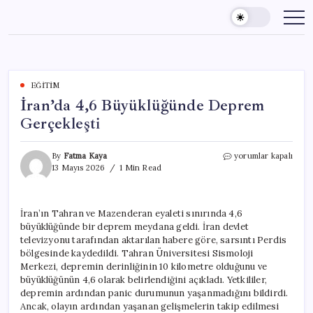
Skip
to
content
EĞITIM
İran’da 4,6 Büyüklüğünde Deprem
Gerçekleşti
İran’da
By
Fatma Kaya
yorumlar kapalı
4,6
13 Mayıs 2026
1 Min Read
Büyüklüğünde
Deprem
Gerçekleşti
İran’ın Tahran ve Mazenderan eyaleti sınırında 4,6
için
büyüklüğünde bir deprem meydana geldi. İran devlet
televizyonu tarafından aktarılan habere göre, sarsıntı Perdis
bölgesinde kaydedildi. Tahran Üniversitesi Sismoloji
Merkezi, depremin derinliğinin 10 kilometre olduğunu ve
büyüklüğünün 4,6 olarak belirlendiğini açıkladı. Yetkililer,
depremin ardından panic durumunun yaşanmadığını bildirdi.
Ancak, olayın ardından yaşanan gelişmelerin takip edilmesi