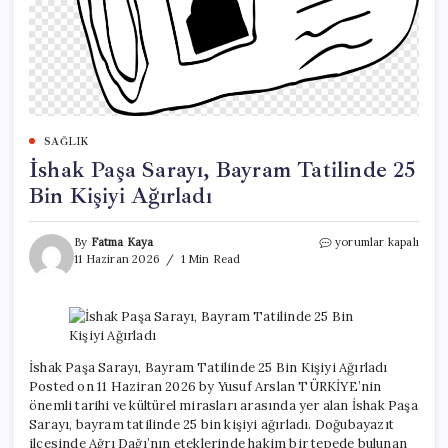
SAĞLIK
İshak Paşa Sarayı, Bayram Tatilinde 25
Bin Kişiyi Ağırladı
İshak
By
Fatma Kaya
yorumlar kapalı
Paşa
11 Haziran 2026
1 Min Read
Sarayı,
Bayram
Tatilinde
25
Bin
Kişiyi
İshak Paşa Sarayı, Bayram Tatilinde 25 Bin Kişiyi Ağırladı
Ağırladı
Posted on 11 Haziran 2026 by Yusuf Arslan TÜRKİYE’nin
için
önemli tarihi ve kültürel mirasları arasında yer alan İshak Paşa
Sarayı, bayram tatilinde 25 bin kişiyi ağırladı. Doğubayazıt
ilçesinde Ağrı Dağı’nın eteklerinde hakim bir tepede bulunan