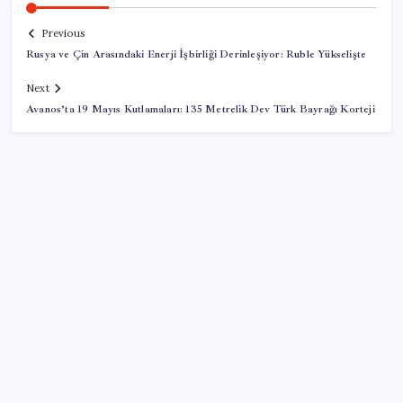
Previous
Rusya ve Çin Arasındaki Enerji İşbirliği Derinleşiyor: Ruble Yükselişte
Next
Avanos’ta 19 Mayıs Kutlamaları: 135 Metrelik Dev Türk Bayrağı Korteji
SON YAZILAR
Son Dakika… Bahçeli, Erdoğan’ı ziyaret edecek
X, itiraz etti: İmamoğlu’nun hesabına getirilen erişim
engeli yargıya taşındı