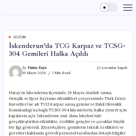
Skip
to
content
EĞITIM
İskenderun’da TCG Karpaz ve TCSG-
304 Gemileri Halka Açıldı
İskenderun’da
By
Fatma Kaya
yorumlar kapalı
TCG
19 Mayıs 2026
1 Min Read
Karpaz
ve
TCSG-
Hatay’ın İskenderun ilçesinde, 19 Mayıs Atatürk Anma,
304
Gençlik ve Spor Bayramı etkinlikleri çerçevesinde Türk Deniz
Gemileri
Halka
Kuvvetleri’ne ait TCG Karpaz savaş gemisi ve Sahil Güvenlik
Açıldı
Komutanlığı’na bağlı TCSG-304 hücum botu, halka ziyaret için
için
kapılarını açtı. İskenderun Anıt Alanı İskelesi’nde
gerçekleştirilen etkinlikte, özellikle gençler ve çocuklar büyük
bir ilgi gösterdi. Ziyaretçilere, gemilerin teknik özellikleri ve
görevleri hakkında görevli personel tarafından detaylı bilgiler