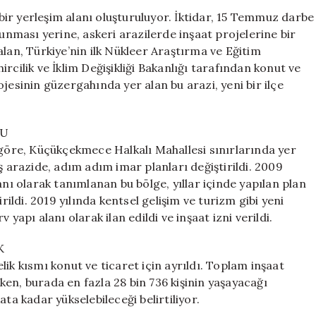
Yeni
i bir yerleşim alanı oluşturuluyor. İktidar, 15 Temmuz darbe
Yerleşim
runması yerine, askeri arazilerde inşaat projelerine bir
Alanı:
alan, Türkiye’nin ilk Nükleer Araştırma ve Eğitim
Askeri
rcilik ve İklim Değişikliği Bakanlığı tarafından konut ve
Arazi
jesinin güzergahında yer alan bu arazi, yeni bir ilçe
Ranta
Açılıyor
için
DU
öre, Küçükçekmece Halkalı Mahallesi sınırlarında yer
ş arazide, adım adım imar planları değiştirildi. 2009
anı olarak tanımlanan bu bölge, yıllar içinde yapılan plan
rildi. 2019 yılında kentsel gelişim ve turizm gibi yeni
yapı alanı olarak ilan edildi ve inşaat izni verildi.
K
ik kısmı konut ve ticaret için ayrıldı. Toplam inşaat
en, burada en fazla 28 bin 736 kişinin yaşayacağı
ta kadar yükselebileceği belirtiliyor.