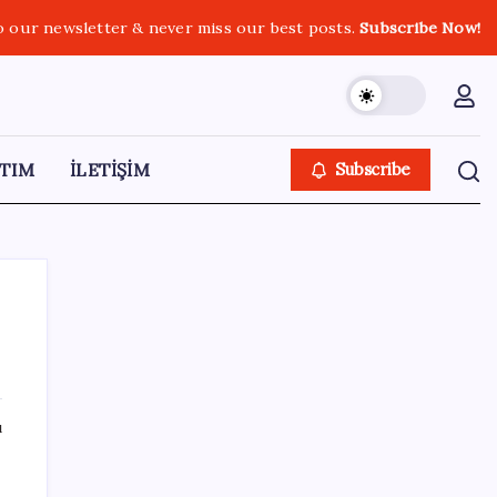
o our newsletter & never miss our best posts.
Subscribe Now!
TIM
İLETİŞİM
Subscribe
SON YAZILAR
ı
Çerçeve yasa kabul edilmişti: Bahçeli ‘evine
dönmeli’ demişti… Yılmaz’dan kritik