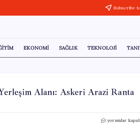
Subscribe t
ĞİTİM
EKONOMİ
SAĞLIK
TEKNOLOJİ
TANI
 Yerleşim Alanı: Askeri Arazi Ranta
İstanbul’da
yorumlar kapal
28
Bin
Kişilik