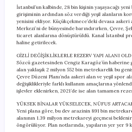
İstanbul’un kalbinde, 28 bin kişinin yaşayacağı yen
girişiminin ardından söz verdiği yeşil alanların ko
yenisini ekliyor. Küçükçekmece’deki devasa askeri 
Merkezi’ni de bünyesinde barındırırken, Çevre, Şehi
ticaret alanlarına dönüştürüldü. Kanal İstanbul pro
haline getirilecek.
GİZLİ DEĞİŞİKLİKLERLE REZERV YAPI ALANI OL
Sözcü gazetesinden Cengiz Karagöz’ün haberine g
alan yaklaşık 2 milyon 552 bin metrekarelik bu geni
Çevre Düzeni Planı’nda askeri alan ve yeşil spor al
değişiklikleriyle farklı kullanım amaçlarına yönlendi
işlevler eklenirken, 2021’de ise alan tamamen rezerv 
YÜKSEK BİNALAR YÜKSELECEK, NÜFUS ARTACA
Yeni plana göre, bu dev arazinin 891 bin metrekarel
alanının 1.39 milyon metrekareyi geçmesi beklenirk
öngörülüyor. Plan notlarında, yapıların yer yer 9 ka