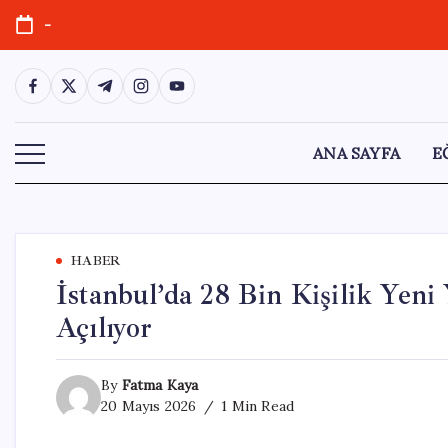
Skip
-
to
content
https://www.facebook.com/
https://twitter.com/
https://t.me/
https://www.instagram.com/
https://youtube.com/
ANA SAYFA
E
HABER
İstanbul’da 28 Bin Kişilik Yeni
Açılıyor
By
Fatma Kaya
20 Mayıs 2026
1 Min Read