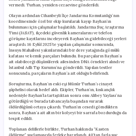
vermedi. Turhan, yeniden cezaevine gönderildi.
Olayın ardından Cihanbeyli İlçe Jandarma Komutanlığı’nın
koordinesinde özel bir ekip kurularak kayıp Bayhan’ın
bulunması için çalışmalar başlatıldı. Jandarma Suç Araştırma
Timi (JASAT), ilçedeki güvenlik kameralarını ve telefon
görüşme kayıtlarını inceleyerek Bayhan’ın gidebileceği yerleri
araştırdı. 16 Eylül 2025’te yapılan çalışmalar sonucunda,
İnsuyu Mahallesi yakınlarındaki bir dere yatağında gömülü
kafatası ve kemik parçaları bulundu. Bu parçaların Bayhan’a
ait olabileceği düşünülerek ailesinden DNA örnekleri alındı ve
İstanbul Adli Tıp Kurumu’na gönderildi. Yapılan testler
sonucunda, parçaların Bayhan’a ait olduğu belirlendi.
Soruşturma, Bayhan’ın eski eşi Münür Turhan’ı cinayet
şüphelisi olarak hedef aldı. Ekipler, Turhan’ın, kıskançlık
nedeniyle Bayhan’la tartıştıktan sonra onu Alibey Yaylası’na
götürdüğü ve burada tabancayla başından vurarak
öldürdüğünü ortaya çıkardı. Turhan’ın cesedi gömdükten
sonra, Bayhan’a ait altın bir kolyeyi bir sarrafa bozdurduğu da
tespit edildi.
Toplanan delillerle birlikte, Turhan hakkında “Kasten
öldürme” suçlamasıyla fezleke hazırlandı. 40’tan fazla suç