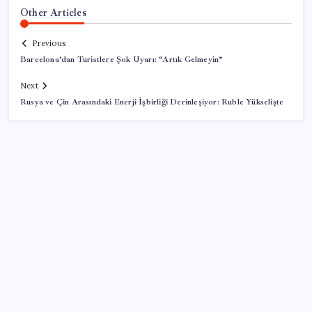
Other Articles
Previous
Barcelona’dan Turistlere Şok Uyarı: “Artık Gelmeyin”
Next
Rusya ve Çin Arasındaki Enerji İşbirliği Derinleşiyor: Ruble Yükselişte
SON YAZILAR
Son Dakika… Bahçeli, Erdoğan’ı ziyaret edecek
X, itiraz etti: İmamoğlu’nun hesabına getirilen erişim