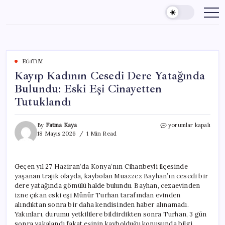
Skip
to
content
EĞITIM
Kayıp Kadının Cesedi Dere Yatağında
Bulundu: Eski Eşi Cinayetten
Tutuklandı
Kayıp
By
Fatma Kaya
yorumlar kapalı
Kadının
18 Mayıs 2026
1 Min Read
Cesedi
Dere
Yatağında
Geçen yıl 27 Haziran’da Konya’nın Cihanbeyli ilçesinde
Bulundu:
yaşanan trajik olayda, kaybolan Muazzez Bayhan’ın cesedi bir
Eski
Eşi
dere yatağında gömülü halde bulundu. Bayhan, cezaevinden
Cinayetten
izne çıkan eski eşi Münür Turhan tarafından evinden
Tutuklandı
alındıktan sonra bir daha kendisinden haber alınamadı.
için
Yakınları, durumu yetkililere bildirdikten sonra Turhan, 3 gün
sonra yakalandı fakat eşinin kaybolduğu konusunda bilgi