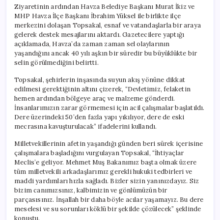
Ziyaretinin ardından Havza Belediye Başkanı Murat İkiz ve
MHP Havza İlçe Başkanı İbrahim Yüksel ile birlikte ilçe
merkezini dolaşan Topsakal, esnaf ve vatandaşlarla bir araya
gelerek destek mesajlarını aktardı. Gazetecilere yaptığı
açıklamada, Havza’da zaman zaman sel olaylarının
yaşandığını ancak 40 yılı aşkın bir süredir bu büyüklükte bir
selin görülmediğini belirtti.
Topsakal, şehirlerin inşasında suyun akış yönüne dikkat
edilmesi gerektiğinin altını çizerek, “Devletimiz, felaketin
hemen ardından bölgeye araç ve malzeme gönderdi.
İnsanlarımızın zarar görmemesi için acil çalışmalar başlatıldı.
Dere üzerindeki 50’den fazla yapı yıkılıyor, dere de eski
mecrasına kavuşturulacak” ifadelerini kullandı.
Milletvekillerinin afetin yaşandığı günden beri sürek içerisine
çalışmalara başladığını vurgulayan Topsakal, “İhtiyaçlar
Meclis’e geliyor. Mehmet Muş Bakanımız başta olmak üzere
tüm milletvekili arkadaşlarımız gerekli hukuki tedbirleri ve
maddi yardımları hızla sağladı. Bizler sizin yanınızdayız. Siz
bizim canımızsınız, kalbimizin ve gönlümüzün bir
parçasısınız. İnşallah bir daha böyle acılar yaşamayız. Bu dere
meselesi ve su sorunları köklü bir şekilde çözülecek” şeklinde
konuştu.