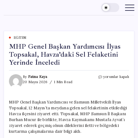
Skip
to
content
EĞITIM
MHP Genel Başkan Yardımcısı İlyas
Topsakal, Havza’daki Sel Felaketini
Yerinde İnceledi
MHP
By
Fatma Kaya
yorumlar kapalı
Genel
20 Mayıs 2026
1 Min Read
Başkan
Yardımcısı
İlyas
MHP Genel Başkan Yardımcısı ve Samsun Milletvekili İlyas
Topsakal,
Topsakal, 12 Mayıs’ta meydana gelen sel felaketinin etkilediği
Havza’daki
Sel
Havza ilçesini ziyaret etti. Topsakal, MHP Samsun İl Başkanı
Felaketini
Burhan Mucur ile birlikte, Havza Kaymakamı Mustafa Ayvat’ı
Yerinde
ziyaret ederek geçmiş olsun dileklerini iletti ve bölgedeki
İnceledi
kurtarma çalışmalarına dair bilgi aldı.
için