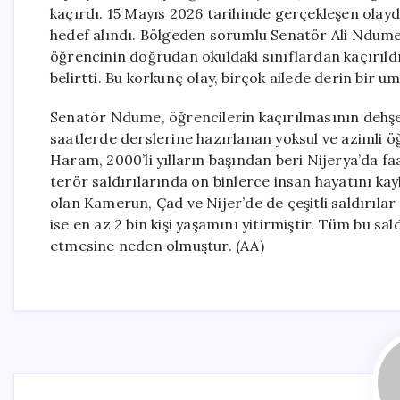
kaçırdı. 15 Mayıs 2026 tarihinde gerçekleşen olayd
hedef alındı. Bölgeden sorumlu Senatör Ali Ndume,
öğrencinin doğrudan okuldaki sınıflardan kaçırıldı
belirtti. Bu korkunç olay, birçok ailede derin bir u
Senatör Ndume, öğrencilerin kaçırılmasının dehşe
saatlerde derslerine hazırlanan yoksul ve azimli öğ
Haram, 2000’li yılların başından beri Nijerya’da fa
terör saldırılarında on binlerce insan hayatını kay
olan Kamerun, Çad ve Nijer’de de çeşitli saldırılar
ise en az 2 bin kişi yaşamını yitirmiştir. Tüm bu sa
etmesine neden olmuştur. (AA)