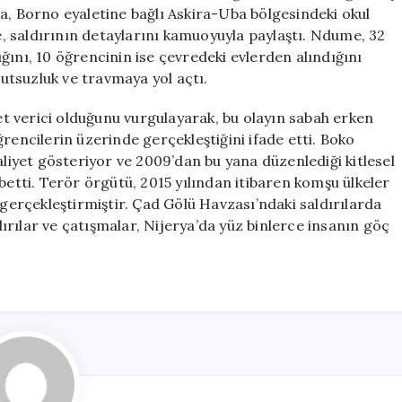
42
a, Borno eyaletine bağlı Askira-Uba bölgesindeki okul
Öğrenci
 saldırının detaylarını kamuoyuyla paylaştı. Ndume, 32
Kaçırıldı
ğını, 10 öğrencinin ise çevredeki evlerden alındığını
için
mutsuzluk ve travmaya yol açtı.
t verici olduğunu vurgulayarak, bu olayın sabah erken
rencilerin üzerinde gerçekleştiğini ifade etti. Boko
aliyet gösteriyor ve 2009’dan bu yana düzenlediği kitlesel
betti. Terör örgütü, 2015 yılından itibaren komşu ülkeler
 gerçekleştirmiştir. Çad Gölü Havzası’ndaki saldırılarda
ldırılar ve çatışmalar, Nijerya’da yüz binlerce insanın göç