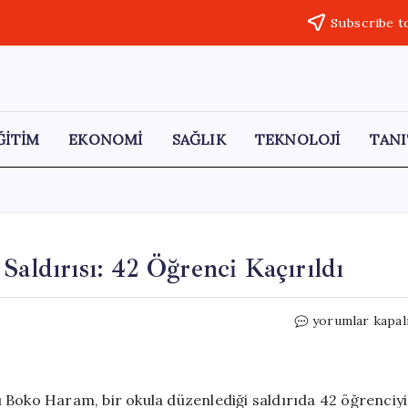
Subscribe t
ĞİTİM
EKONOMİ
SAĞLIK
TEKNOLOJİ
TANI
Saldırısı: 42 Öğrenci Kaçırıldı
Nijerya’da
yorumlar kapal
Okula
Yönelik
Terör
Saldırısı:
 Boko Haram, bir okula düzenlediği saldırıda 42 öğrenciyi