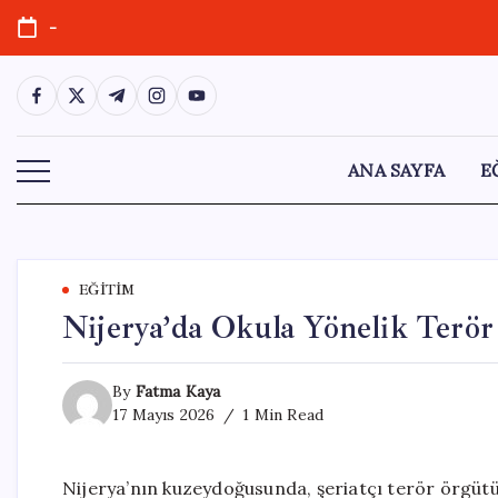
Skip
-
to
content
https://www.facebook.com/
https://twitter.com/
https://t.me/
https://www.instagram.com/
https://youtube.com/
ANA SAYFA
E
EĞITIM
Nijerya’da Okula Yönelik Terör 
By
Fatma Kaya
17 Mayıs 2026
1 Min Read
Nijerya’nın kuzeydoğusunda, şeriatçı terör örgütü