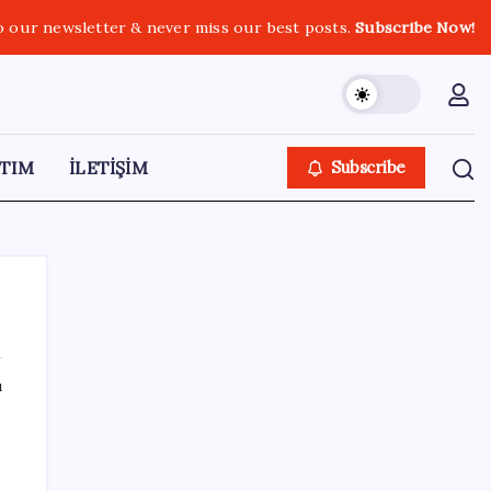
o our newsletter & never miss our best posts.
Subscribe Now!
TIM
İLETİŞİM
Subscribe
ı
SON YAZILAR
X, itiraz etti: İmamoğlu’nun hesabına
getirilen erişim engeli yargıya taşındı