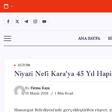
Skip
-
to
content
https://www.facebook.com/
https://twitter.com/
https://t.me/
https://www.instagram.com/
https://youtube.com/
ANA SAYFA
E
EĞITIM
Niyazi Nefi Kara’ya 45 Yıl Hapi
By
Fatma Kaya
15 Mayıs 2026
1 Min Read
Manavgat Belediyesi’nde gerçekleştirilen rüşvet, zi