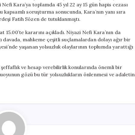
Hapis
 Nefi Kara’ya toplamda 45 yıl 22 ay 15 gün hapis cezası
Cezası
 bu kapsamlı soruşturma sonucunda, Kara’nın yanı sıra
Verildi
deşi Fatih Sözen de tutuklanmıştı.
için
15.00’te kararını açıkladı. Niyazi Nefi Kara’nın da
ğı davada, mahkeme çeşitli suçlamalardan dolayı ağır bir
yesi’nde yaşanan yolsuzluk olaylarının toplumda yarattığı
effaflık ve hesap verebilirlik konularında önemli bir
uoyunun gözü bu tür yolsuzlukların önlenmesi ve adaletin