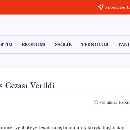
Subscribe t
ĞİTİM
EKONOMİ
SAĞLIK
TEKNOLOJİ
TANI
s Cezası Verildi
Niyazi
yorumlar kapal
Nefi
Kara’ya
45
Yıl
mmet ve ihaleye fesat karıştırma iddialarıyla başlatılan