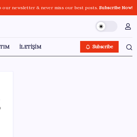
o our newsletter & never miss our best posts.
Subscribe Now!
TIM
İLETİŞİM
Subscribe
ı
SON YAZILAR
X, itiraz etti: İmamoğlu’nun hesabına
getirilen erişim engeli yargıya taşındı