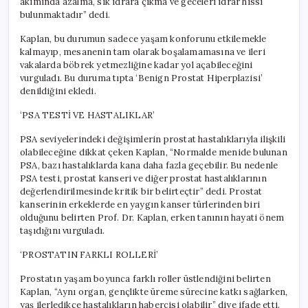
akımında azalma, sık idrara çıkma ve geceleri idrar hissi
bulunmaktadır” dedi.
Kaplan, bu durumun sadece yaşam konforunu etkilemekle
kalmayıp, mesanenin tam olarak boşalamamasına ve ileri
vakalarda böbrek yetmezliğine kadar yol açabileceğini
vurguladı. Bu duruma tıpta ‘Benign Prostat Hiperplazisi’
denildiğini ekledi.
‘PSA TESTİ VE HASTALIKLAR’
PSA seviyelerindeki değişimlerin prostat hastalıklarıyla ilişkili
olabileceğine dikkat çeken Kaplan, “Normalde menide bulunan
PSA, bazı hastalıklarda kana daha fazla geçebilir. Bu nedenle
PSA testi, prostat kanseri ve diğer prostat hastalıklarının
değerlendirilmesinde kritik bir belirteçtir” dedi. Prostat
kanserinin erkeklerde en yaygın kanser türlerinden biri
olduğunu belirten Prof. Dr. Kaplan, erken tanının hayati önem
taşıdığını vurguladı.
‘PROSTATIN FARKLI ROLLERİ’
Prostatın yaşam boyunca farklı roller üstlendiğini belirten
Kaplan, “Aynı organ, gençlikte üreme sürecine katkı sağlarken,
yaş ilerledikçe hastalıkların habercisi olabilir” diye ifade etti.