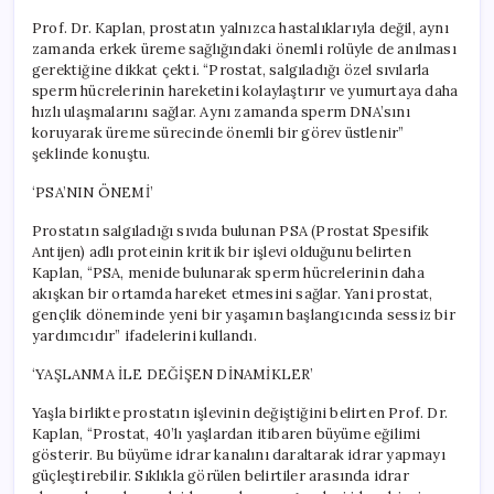
Prof. Dr. Kaplan, prostatın yalnızca hastalıklarıyla değil, aynı
zamanda erkek üreme sağlığındaki önemli rolüyle de anılması
gerektiğine dikkat çekti. “Prostat, salgıladığı özel sıvılarla
sperm hücrelerinin hareketini kolaylaştırır ve yumurtaya daha
hızlı ulaşmalarını sağlar. Aynı zamanda sperm DNA’sını
koruyarak üreme sürecinde önemli bir görev üstlenir”
şeklinde konuştu.
‘PSA’NIN ÖNEMİ’
Prostatın salgıladığı sıvıda bulunan PSA (Prostat Spesifik
Antijen) adlı proteinin kritik bir işlevi olduğunu belirten
Kaplan, “PSA, menide bulunarak sperm hücrelerinin daha
akışkan bir ortamda hareket etmesini sağlar. Yani prostat,
gençlik döneminde yeni bir yaşamın başlangıcında sessiz bir
yardımcıdır” ifadelerini kullandı.
‘YAŞLANMA İLE DEĞİŞEN DİNAMİKLER’
Yaşla birlikte prostatın işlevinin değiştiğini belirten Prof. Dr.
Kaplan, “Prostat, 40’lı yaşlardan itibaren büyüme eğilimi
gösterir. Bu büyüme idrar kanalını daraltarak idrar yapmayı
güçleştirebilir. Sıklıkla görülen belirtiler arasında idrar