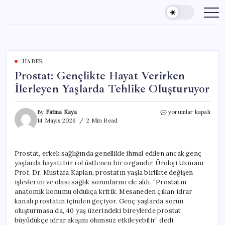
Skip
to
content
HABER
Prostat: Gençlikte Hayat Verirken
İlerleyen Yaşlarda Tehlike Oluşturuyor
Prostat:
By
Fatma Kaya
yorumlar kapalı
Gençlikte
14 Mayıs 2026
2 Min Read
Hayat
Verirken
İlerleyen
Prostat, erkek sağlığında genellikle ihmal edilen ancak genç
Yaşlarda
yaşlarda hayati bir rol üstlenen bir organdır. Üroloji Uzmanı
Tehlike
Oluşturuyor
Prof. Dr. Mustafa Kaplan, prostatın yaşla birlikte değişen
için
işlevlerini ve olası sağlık sorunlarını ele aldı. “Prostatın
anatomik konumu oldukça kritik. Mesaneden çıkan idrar
kanalı prostatın içinden geçiyor. Genç yaşlarda sorun
oluşturmasa da, 40 yaş üzerindeki bireylerde prostat
büyüdükçe idrar akışını olumsuz etkileyebilir” dedi.