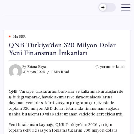
Skip
to
content
HABER
QNB Türkiye’den 320 Milyon Dolar
Yeni Finansman İmkanları
QNB
By
Fatma Kaya
yorumlar kapalı
Türkiye’den
13 Mayıs 2026
1 Min Read
320
Milyon
Dolar
QNB Türkiye, uluslararası bankalar ve kalkınma kuruluşları ile
Yeni
iş birliği yaparak, havale akımları ve ihracat alacaklarına
Finansman
İmkanları
dayanan yeni bir seküritizasyon programı çerçevesinde
için
toplam 320 milyon ABD doları tutarında finansman sağladı.
Banka, bu işlemi 10 yıla kadar uzanan vadelerle gerçekleştirdi.
Yeni finansman kaynağı, QNB Türkiye’nin 2026 yılı için
toplam seküritizasyon fonlama tutarını 700 milyon dolara