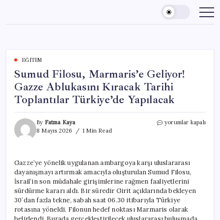
Skip
to
content
EĞITIM
Sumud Filosu, Marmaris’e Geliyor!
Gazze Ablukasını Kıracak Tarihi
Toplantılar Türkiye’de Yapılacak
Sumud
By
Fatma Kaya
yorumlar kapalı
Filosu,
8 Mayıs 2026
1 Min Read
Marmaris’e
Geliyor!
Gazze
Gazze’ye yönelik uygulanan ambargoya karşı uluslararası
Ablukasını
dayanışmayı artırmak amacıyla oluşturulan Sumud Filosu,
Kıracak
Tarihi
İsrail’in son müdahale girişimlerine rağmen faaliyetlerini
Toplantılar
sürdürme kararı aldı. Bir süredir Girit açıklarında bekleyen
Türkiye’de
30’dan fazla tekne, sabah saat 06.30 itibarıyla Türkiye
Yapılacak
rotasına yöneldi. Filonun hedef noktası Marmaris olarak
için
belirlendi. Burada gerçekleştirilecek uluslararası buluşmada,