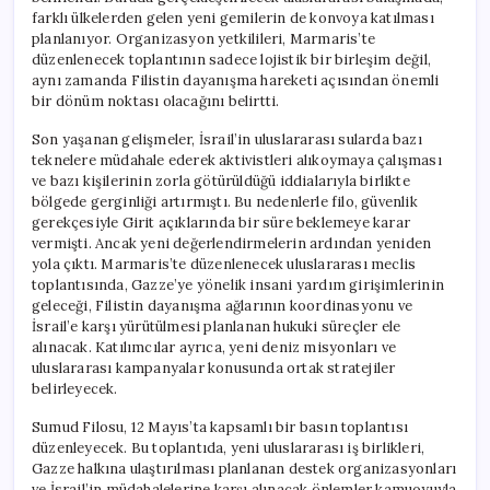
farklı ülkelerden gelen yeni gemilerin de konvoya katılması
planlanıyor. Organizasyon yetkilileri, Marmaris’te
düzenlenecek toplantının sadece lojistik bir birleşim değil,
aynı zamanda Filistin dayanışma hareketi açısından önemli
bir dönüm noktası olacağını belirtti.
Son yaşanan gelişmeler, İsrail’in uluslararası sularda bazı
teknelere müdahale ederek aktivistleri alıkoymaya çalışması
ve bazı kişilerinin zorla götürüldüğü iddialarıyla birlikte
bölgede gerginliği artırmıştı. Bu nedenlerle filo, güvenlik
gerekçesiyle Girit açıklarında bir süre beklemeye karar
vermişti. Ancak yeni değerlendirmelerin ardından yeniden
yola çıktı. Marmaris’te düzenlenecek uluslararası meclis
toplantısında, Gazze’ye yönelik insani yardım girişimlerinin
geleceği, Filistin dayanışma ağlarının koordinasyonu ve
İsrail’e karşı yürütülmesi planlanan hukuki süreçler ele
alınacak. Katılımcılar ayrıca, yeni deniz misyonları ve
uluslararası kampanyalar konusunda ortak stratejiler
belirleyecek.
Sumud Filosu, 12 Mayıs’ta kapsamlı bir basın toplantısı
düzenleyecek. Bu toplantıda, yeni uluslararası iş birlikleri,
Gazze halkına ulaştırılması planlanan destek organizasyonları
ve İsrail’in müdahalelerine karşı alınacak önlemler kamuoyuyla