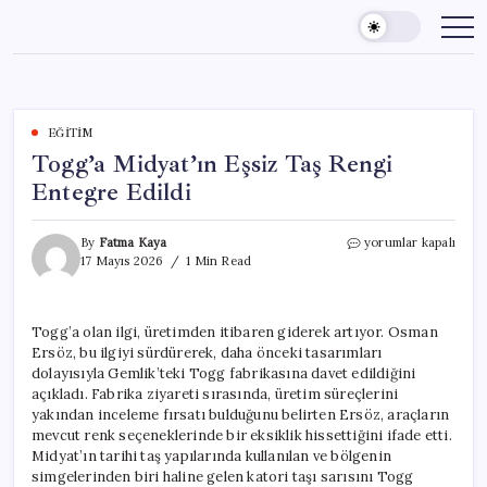
Skip
to
content
EĞITIM
Togg’a Midyat’ın Eşsiz Taş Rengi
Entegre Edildi
Togg’a
By
Fatma Kaya
yorumlar kapalı
Midyat’ın
17 Mayıs 2026
1 Min Read
Eşsiz
Taş
Rengi
Togg’a olan ilgi, üretimden itibaren giderek artıyor. Osman
Entegre
Ersöz, bu ilgiyi sürdürerek, daha önceki tasarımları
Edildi
için
dolayısıyla Gemlik’teki Togg fabrikasına davet edildiğini
açıkladı. Fabrika ziyareti sırasında, üretim süreçlerini
yakından inceleme fırsatı bulduğunu belirten Ersöz, araçların
mevcut renk seçeneklerinde bir eksiklik hissettiğini ifade etti.
Midyat’ın tarihi taş yapılarında kullanılan ve bölgenin
simgelerinden biri haline gelen katori taşı sarısını Togg