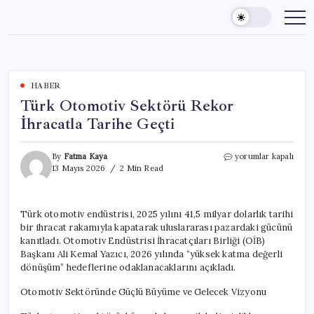
Skip
to
content
HABER
Türk Otomotiv Sektörü Rekor
İhracatla Tarihe Geçti
Türk
By
Fatma Kaya
yorumlar kapalı
Otomotiv
13 Mayıs 2026
2 Min Read
Sektörü
Rekor
İhracatla
Türk otomotiv endüstrisi, 2025 yılını 41,5 milyar dolarlık tarihi
Tarihe
bir ihracat rakamıyla kapatarak uluslararası pazardaki gücünü
Geçti
için
kanıtladı. Otomotiv Endüstrisi İhracatçıları Birliği (OİB)
Başkanı Ali Kemal Yazıcı, 2026 yılında “yüksek katma değerli
dönüşüm” hedeflerine odaklanacaklarını açıkladı.
Otomotiv Sektöründe Güçlü Büyüme ve Gelecek Vizyonu