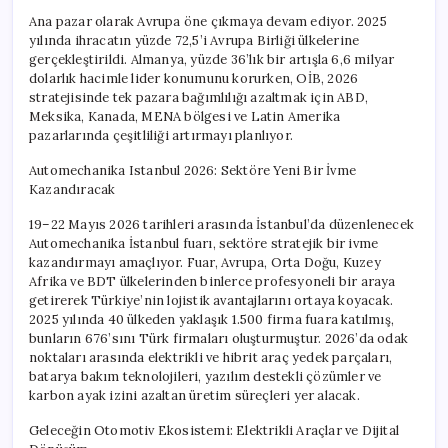
Ana pazar olarak Avrupa öne çıkmaya devam ediyor. 2025
yılında ihracatın yüzde 72,5’i Avrupa Birliği ülkelerine
gerçekleştirildi. Almanya, yüzde 36’lık bir artışla 6,6 milyar
dolarlık hacimle lider konumunu korurken, OİB, 2026
stratejisinde tek pazara bağımlılığı azaltmak için ABD,
Meksika, Kanada, MENA bölgesi ve Latin Amerika
pazarlarında çeşitliliği artırmayı planlıyor.
Automechanika Istanbul 2026: Sektöre Yeni Bir İvme
Kazandıracak
19–22 Mayıs 2026 tarihleri arasında İstanbul’da düzenlenecek
Automechanika İstanbul fuarı, sektöre stratejik bir ivme
kazandırmayı amaçlıyor. Fuar, Avrupa, Orta Doğu, Kuzey
Afrika ve BDT ülkelerinden binlerce profesyoneli bir araya
getirerek Türkiye’nin lojistik avantajlarını ortaya koyacak.
2025 yılında 40 ülkeden yaklaşık 1.500 firma fuara katılmış,
bunların 676’sını Türk firmaları oluşturmuştur. 2026’da odak
noktaları arasında elektrikli ve hibrit araç yedek parçaları,
batarya bakım teknolojileri, yazılım destekli çözümler ve
karbon ayak izini azaltan üretim süreçleri yer alacak.
Geleceğin Otomotiv Ekosistemi: Elektrikli Araçlar ve Dijital