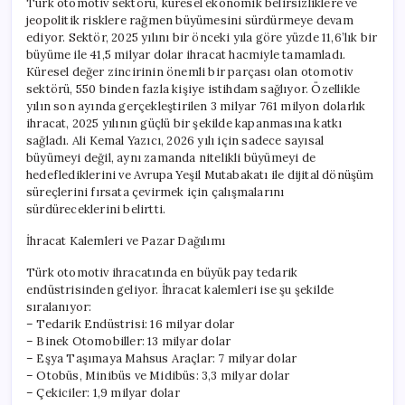
Türk otomotiv sektörü, küresel ekonomik belirsizliklere ve
jeopolitik risklere rağmen büyümesini sürdürmeye devam
ediyor. Sektör, 2025 yılını bir önceki yıla göre yüzde 11,6’lık bir
büyüme ile 41,5 milyar dolar ihracat hacmiyle tamamladı.
Küresel değer zincirinin önemli bir parçası olan otomotiv
sektörü, 550 binden fazla kişiye istihdam sağlıyor. Özellikle
yılın son ayında gerçekleştirilen 3 milyar 761 milyon dolarlık
ihracat, 2025 yılının güçlü bir şekilde kapanmasına katkı
sağladı. Ali Kemal Yazıcı, 2026 yılı için sadece sayısal
büyümeyi değil, aynı zamanda nitelikli büyümeyi de
hedeflediklerini ve Avrupa Yeşil Mutabakatı ile dijital dönüşüm
süreçlerini fırsata çevirmek için çalışmalarını
sürdüreceklerini belirtti.
İhracat Kalemleri ve Pazar Dağılımı
Türk otomotiv ihracatında en büyük pay tedarik
endüstrisinden geliyor. İhracat kalemleri ise şu şekilde
sıralanıyor:
– Tedarik Endüstrisi: 16 milyar dolar
– Binek Otomobiller: 13 milyar dolar
– Eşya Taşımaya Mahsus Araçlar: 7 milyar dolar
– Otobüs, Minibüs ve Midibüs: 3,3 milyar dolar
– Çekiciler: 1,9 milyar dolar