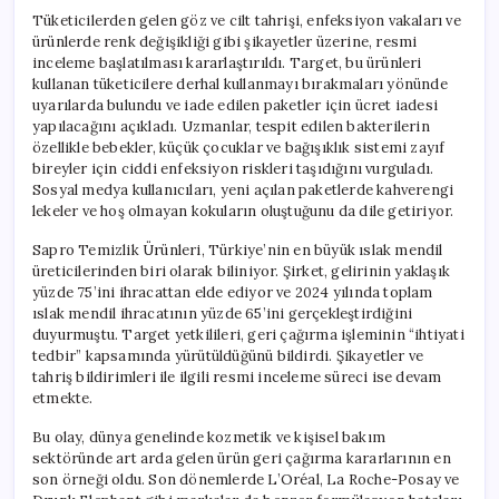
Tüketicilerden gelen göz ve cilt tahrişi, enfeksiyon vakaları ve
ürünlerde renk değişikliği gibi şikayetler üzerine, resmi
inceleme başlatılması kararlaştırıldı. Target, bu ürünleri
kullanan tüketicilere derhal kullanmayı bırakmaları yönünde
uyarılarda bulundu ve iade edilen paketler için ücret iadesi
yapılacağını açıkladı. Uzmanlar, tespit edilen bakterilerin
özellikle bebekler, küçük çocuklar ve bağışıklık sistemi zayıf
bireyler için ciddi enfeksiyon riskleri taşıdığını vurguladı.
Sosyal medya kullanıcıları, yeni açılan paketlerde kahverengi
lekeler ve hoş olmayan kokuların oluştuğunu da dile getiriyor.
Sapro Temizlik Ürünleri, Türkiye’nin en büyük ıslak mendil
üreticilerinden biri olarak biliniyor. Şirket, gelirinin yaklaşık
yüzde 75’ini ihracattan elde ediyor ve 2024 yılında toplam
ıslak mendil ihracatının yüzde 65’ini gerçekleştirdiğini
duyurmuştu. Target yetkilileri, geri çağırma işleminin “ihtiyati
tedbir” kapsamında yürütüldüğünü bildirdi. Şikayetler ve
tahriş bildirimleri ile ilgili resmi inceleme süreci ise devam
etmekte.
Bu olay, dünya genelinde kozmetik ve kişisel bakım
sektöründe art arda gelen ürün geri çağırma kararlarının en
son örneği oldu. Son dönemlerde L’Oréal, La Roche-Posay ve