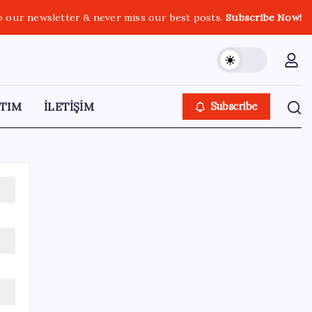
o our newsletter & never miss our best posts.
Subscribe Now!
TIM
İLETİŞİM
Subscribe
SON YAZILAR
Son Dakika… Bahçeli, Erdoğan’ı ziyaret
edecek