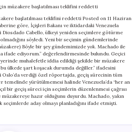
seçim
için
müzakere
kere başlatılması teklifini reddetti Posted on 11 Haziran
başlatılması
berine göre, İçişleri Bakanı ve iktidardaki Venezuela
teklifini
eri Diosdado Cabello, ülkeyi yeniden seçimlere götürme
reddetti
için
olmadığını söyledi. Yeni bir seçimin gündemlerinde
müzakere) Böyle bir şey gündemimizde yok. Machado ile
ça ifade ediyorum.” değerlendirmesinde bulundu. Geçici
yerinde muhalefetle iddia edildiği şekilde bir müzakere
 bu ülkede şart koşacak durumda değiller.” ifadesini
i Oslo’da verdiği özel röportajda, geçiş sürecinin tüm
eler temelinde yürütülmemesi halinde Venezuela’da “her an
çıl bir geçiş süreci için seçimlerin düzenlenmesi çağrısı
 müzakereye hazır olduğunu duyurdu. Machado, yakın
seçimlerde aday olmayı planladığını ifade etmişti.