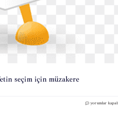
etin seçim için müzakere
Venezuela’da
yorumlar kapal
hükümet,
muhalefetin