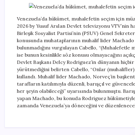
Venezuela’da hükümet, muhalefetin seçim için müza
2026 by Yusuf Arslan Devlet televizyonu VTV’nin ha
Birleşik Sosyalist Partisi’nin (PSUV) Genel Sekret
konusunda muhataplarının muhalif lider Machado 
bulunmadığını vurgulayan Cabello, “(Muhalefetle 
ise bunun kesinlikle söz konusu olmayacağını açık
Devlet Başkanı Delcy Rodriguez’in dünyanın hiçbir 
yürütmediğini belirten Cabello, “Onlar (muhalifler)
kullandı. Muhalif lider Machado, Norveç’in başkent
tarafların katılımıyla düzenli, barışçıl ve güvenc
her şeyin olabileceği” uyarısında bulunmuştu. Barış
yapan Machado, bu konuda Rodriguez hükümetiyle
zamanda Venezuela’ya döneceğini ve düzenlenecek 