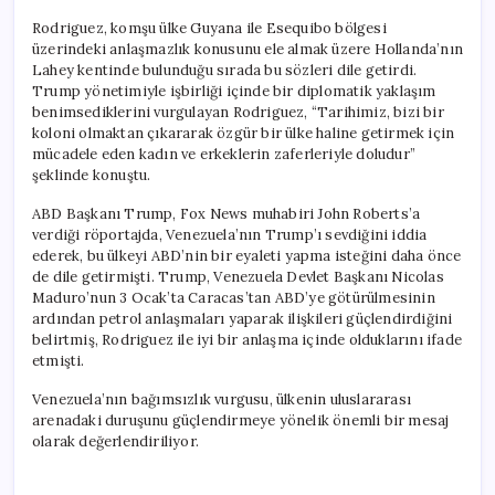
Rodriguez, komşu ülke Guyana ile Esequibo bölgesi
üzerindeki anlaşmazlık konusunu ele almak üzere Hollanda’nın
Lahey kentinde bulunduğu sırada bu sözleri dile getirdi.
Trump yönetimiyle işbirliği içinde bir diplomatik yaklaşım
benimsediklerini vurgulayan Rodriguez, “Tarihimiz, bizi bir
koloni olmaktan çıkararak özgür bir ülke haline getirmek için
mücadele eden kadın ve erkeklerin zaferleriyle doludur”
şeklinde konuştu.
ABD Başkanı Trump, Fox News muhabiri John Roberts’a
verdiği röportajda, Venezuela’nın Trump’ı sevdiğini iddia
ederek, bu ülkeyi ABD’nin bir eyaleti yapma isteğini daha önce
de dile getirmişti. Trump, Venezuela Devlet Başkanı Nicolas
Maduro’nun 3 Ocak’ta Caracas’tan ABD’ye götürülmesinin
ardından petrol anlaşmaları yaparak ilişkileri güçlendirdiğini
belirtmiş, Rodriguez ile iyi bir anlaşma içinde olduklarını ifade
etmişti.
Venezuela’nın bağımsızlık vurgusu, ülkenin uluslararası
arenadaki duruşunu güçlendirmeye yönelik önemli bir mesaj
olarak değerlendiriliyor.