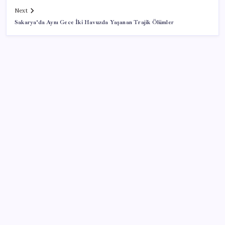
Next
Sakarya’da Aynı Gece İki Havuzda Yaşanan Trajik Ölümler
SON YAZILAR
Son Dakika… Bahçeli, Erdoğan’ı ziyaret edecek
X, itiraz etti: İmamoğlu’nun hesabına getirilen erişim
engeli yargıya taşındı
iOS 27 ile Fotoğraflar Uygulamasına Beklenen
Özellik Geliyor
Lufthansa’nın karı yüksek yakıt maliyetleri ve grev