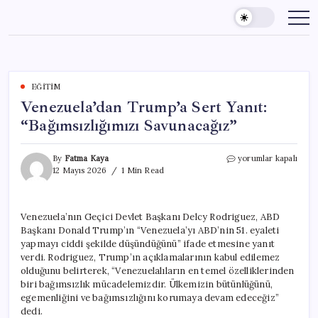
Skip
to
content
EĞITIM
Venezuela’dan Trump’a Sert Yanıt:
“Bağımsızlığımızı Savunacağız”
Venezuela’dan
By
Fatma Kaya
yorumlar kapalı
Trump’a
12 Mayıs 2026
1 Min Read
Sert
Yanıt:
“Bağımsızlığımızı
Venezuela’nın Geçici Devlet Başkanı Delcy Rodriguez, ABD
Savunacağız”
Başkanı Donald Trump’ın “Venezuela’yı ABD’nin 51. eyaleti
için
yapmayı ciddi şekilde düşündüğünü” ifade etmesine yanıt
verdi. Rodriguez, Trump’ın açıklamalarının kabul edilemez
olduğunu belirterek, “Venezuelalıların en temel özelliklerinden
biri bağımsızlık mücadelemizdir. Ülkemizin bütünlüğünü,
egemenliğini ve bağımsızlığını korumaya devam edeceğiz”
dedi.