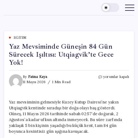
Skip
to
content
EĞITIM
Yaz Mevsiminde Güneşin 84 Gün
Sürecek Işıltısı: Utqiagvik’te Gece
Yok!
Yaz
By
Fatma Kaya
yorumlar kapalı
Mevsiminde
11 Mayıs 2026
1 Min Read
Güneşin
84
Gün
Yaz mevsiminin gelmesiyle Kuzey Kutup Dairesi’ne yakın
Sürecek
Utqiagvik kentinde sıradışı bir doğa olayı baş gösterdi.
Işıltısı:
Utqiagvik’te
Güneş, 11 Mayıs 2026 tarihinde sabah 02:57’de doğarak, 2
Gece
Ağustos’a kadar ufkun altında inmeyecek. Bu süre zarfında
Yok!
yaklaşık 5 bin kişinin yaşadığı bu küçük kent, tam 84 gün
için
boyunca kesintisiz gün ışığına kavuşacak.