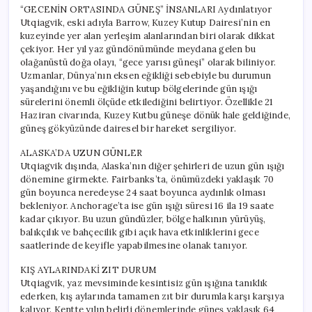
“GECENİN ORTASINDA GÜNEŞ” İNSANLARI Aydınlatıyor
Utqiagvik, eski adıyla Barrow, Kuzey Kutup Dairesi’nin en
kuzeyinde yer alan yerleşim alanlarından biri olarak dikkat
çekiyor. Her yıl yaz gündönümünde meydana gelen bu
olağanüstü doğa olayı, “gece yarısı güneşi” olarak biliniyor.
Uzmanlar, Dünya’nın eksen eğikliği sebebiyle bu durumun
yaşandığını ve bu eğikliğin kutup bölgelerinde gün ışığı
sürelerini önemli ölçüde etkilediğini belirtiyor. Özellikle 21
Haziran civarında, Kuzey Kutbu güneşe dönük hale geldiğinde,
güneş gökyüzünde dairesel bir hareket sergiliyor.
ALASKA’DA UZUN GÜNLER
Utqiagvik dışında, Alaska’nın diğer şehirleri de uzun gün ışığı
dönemine girmekte. Fairbanks’ta, önümüzdeki yaklaşık 70
gün boyunca neredeyse 24 saat boyunca aydınlık olması
bekleniyor. Anchorage’ta ise gün ışığı süresi 16 ila 19 saate
kadar çıkıyor. Bu uzun gündüzler, bölge halkının yürüyüş,
balıkçılık ve bahçecilik gibi açık hava etkinliklerini gece
saatlerinde de keyifle yapabilmesine olanak tanıyor.
KIŞ AYLARINDAKİ ZIT DURUM
Utqiagvik, yaz mevsiminde kesintisiz gün ışığına tanıklık
ederken, kış aylarında tamamen zıt bir durumla karşı karşıya
kalıyor. Kentte yılın belirli dönemlerinde güneş yaklaşık 64