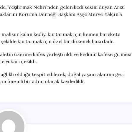
Kedi
e, Yeşilırmak Nehri’nden gelen kedi sesini duyan Arzu
İçin
klarını Koruma Derneği Başkanı Ayşe Merve Yalçın’a
Özel
Kurtarma
Operasyonu
da mahsur kalan kediyi kurtarmak için hemen harekete
Gerçekleştirild
r şekilde kurtarmak için özel bir düzenek hazırladı.
için
letin üzerine kafes yerleştirildi ve kedinin kafese girmesi
e yukarı çekildi.
ğlıklı olduğu tespit edilerek, doğal yaşam alanına geri
lan önemli bir adım olarak kaydedildi.