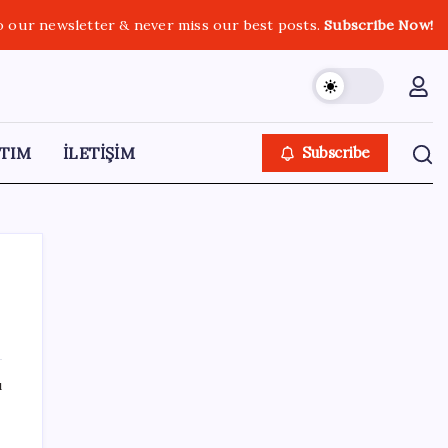
o our newsletter & never miss our best posts.
Subscribe Now!
TIM
İLETİŞİM
Subscribe
SON YAZILAR
ı
500 tam puan almıştı… LGS birincisi
Umut’un tercihi belli oldu