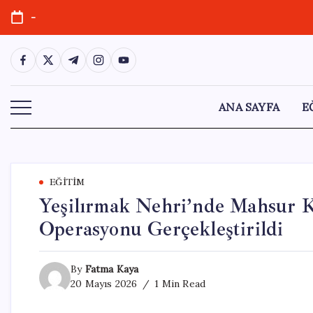
Skip
-
to
content
https://www.facebook.com/
https://twitter.com/
https://t.me/
https://www.instagram.com/
https://youtube.com/
ANA SAYFA
E
EĞITIM
Yeşilırmak Nehri’nde Mahsur K
Operasyonu Gerçekleştirildi
By
Fatma Kaya
20 Mayıs 2026
1 Min Read