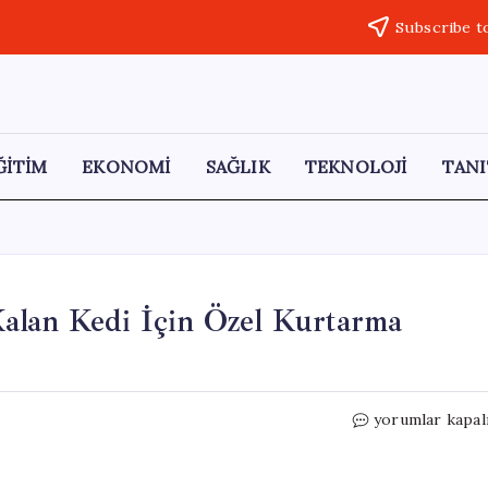
Subscribe t
ĞİTİM
EKONOMİ
SAĞLIK
TEKNOLOJİ
TANI
alan Kedi İçin Özel Kurtarma
Yeşilırmak
yorumlar kapal
Nehri’nde
Mahsur
Kalan