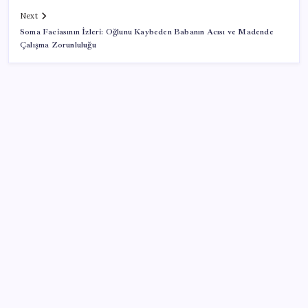
Next
Soma Faciasının İzleri: Oğlunu Kaybeden Babanın Acısı ve Madende
Çalışma Zorunluluğu
SON YAZILAR
Son Dakika… Bahçeli, Erdoğan’ı ziyaret edecek
X, itiraz etti: İmamoğlu’nun hesabına getirilen erişim
engeli yargıya taşındı
iOS 27 ile Fotoğraflar Uygulamasına Beklenen
Özellik Geliyor