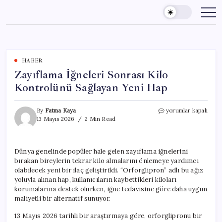
Skip
to
content
HABER
Zayıflama İğneleri Sonrası Kilo
Kontrolünü Sağlayan Yeni Hap
Zayıflama
By
Fatma Kaya
yorumlar kapalı
İğneleri
13 Mayıs 2026
2 Min Read
Sonrası
Kilo
Kontrolünü
Dünya genelinde popüler hale gelen zayıflama iğnelerini
Sağlayan
bırakan bireylerin tekrar kilo almalarını önlemeye yardımcı
Yeni
Hap
olabilecek yeni bir ilaç geliştirildi. “Orforglipron” adlı bu ağız
için
yoluyla alınan hap, kullanıcıların kaybettikleri kiloları
korumalarına destek olurken, iğne tedavisine göre daha uygun
maliyetli bir alternatif sunuyor.
13 Mayıs 2026 tarihli bir araştırmaya göre, orforglipronu bir