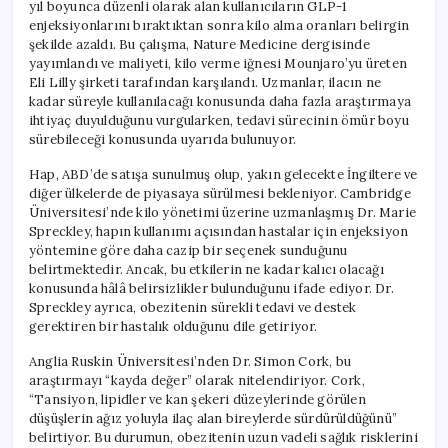
yıl boyunca düzenli olarak alan kullanıcıların GLP-1
enjeksiyonlarını bıraktıktan sonra kilo alma oranları belirgin
şekilde azaldı. Bu çalışma, Nature Medicine dergisinde
yayımlandı ve maliyeti, kilo verme iğnesi Mounjaro’yu üreten
Eli Lilly şirketi tarafından karşılandı. Uzmanlar, ilacın ne
kadar süreyle kullanılacağı konusunda daha fazla araştırmaya
ihtiyaç duyulduğunu vurgularken, tedavi sürecinin ömür boyu
sürebileceği konusunda uyarıda bulunuyor.
Hap, ABD’de satışa sunulmuş olup, yakın gelecekte İngiltere ve
diğer ülkelerde de piyasaya sürülmesi bekleniyor. Cambridge
Üniversitesi’nde kilo yönetimi üzerine uzmanlaşmış Dr. Marie
Spreckley, hapın kullanımı açısından hastalar için enjeksiyon
yöntemine göre daha cazip bir seçenek sunduğunu
belirtmektedir. Ancak, bu etkilerin ne kadar kalıcı olacağı
konusunda hâlâ belirsizlikler bulunduğunu ifade ediyor. Dr.
Spreckley ayrıca, obezitenin sürekli tedavi ve destek
gerektiren bir hastalık olduğunu dile getiriyor.
Anglia Ruskin Üniversitesi’nden Dr. Simon Cork, bu
araştırmayı “kayda değer” olarak nitelendiriyor. Cork,
“Tansiyon, lipidler ve kan şekeri düzeylerinde görülen
düşüşlerin ağız yoluyla ilaç alan bireylerde sürdürüldüğünü”
belirtiyor. Bu durumun, obezitenin uzun vadeli sağlık risklerini