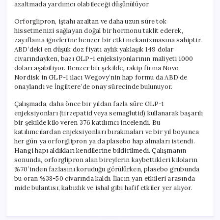
azaltmada yardımcı olabileceği düşünülüyor.
Orforglipron, iştahı azaltan ve daha uzun süre tok
hissetmenizi sağlayan doğal bir hormonu taklit ederek,
zayıflama iğnelerine benzer bir etki mekanizmasına sahiptir.
ABD’deki en düşük doz fiyatı aylık yaklaşık 149 dolar
civarındayken, bazı GLP-1 enjeksiyonlarının maliyeti 1000
doları aşabiliyor. Benzer bir şekilde, rakip firma Novo
Nordisk’in GLP-1 ilacı Wegovy’nin hap formu da ABD’de
onaylandı ve İngiltere’de onay sürecinde bulunuyor.
Çalışmada, daha önce bir yıldan fazla süre GLP-1
enjeksiyonları (tirzepatid veya semaglutid) kullanarak başarılı
bir şekilde kilo veren 376 katılımcı incelendi. Bu
katılımcılardan enjeksiyonları bırakmaları ve bir yıl boyunca
her gün ya orforglipron ya da plasebo hap almaları istendi.
Hangi hapı aldıkları kendilerine bildirilmedi. Çalışmanın
sonunda, orforglipron alan bireylerin kaybettikleri kiloların
%70’inden fazlasını koruduğu görülürken, plasebo grubunda
bu oran %38-50 civarında kaldı. İlacın yan etkileri arasında
mide bulantısı, kabızlık ve ishal gibi hafif etkiler yer alıyor.