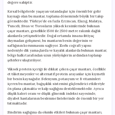
değere sahiptir.
Kırsal bölgelerde yaşayan vatandaşlar için önemli bir gelir
kaynağı olan bu mantar, toplama döneminde büyük bir talep
görmektedir. Türkiye’de en fazla Erzincan, Elazığ, Malatya,
Tunceli, Sivas ve Torosların yüksek kesimlerinde bulunan
çaşır mantarı, genellikle 1500 ile 2500 metre rakımlı dağlık
alanlarda yetişmektedir. Doğal ortamda insana ihtiyaç
duymadan gelişmesi, bu mantarın besin değerinin ve
saflığının korunmasını sağlıyor. Zorlu coğrafi yapısı
nedeniyle dik yamaçlarda ve kayalık alanlarda bulunan mantar,
bölge halkı tarafından uzun yürüyüşlerin ardından toplanıp
şehirlere ulaştırılıyor.
Yüksek protein içeriği ile dikkat çeken çaşır mantarı, özellikle
et tüketmeyenler ve alternatif protein arayanlar için kıymetli
bir besin kaynağıdır. Selenyum, potasyum ve B vitaminleri
içeren bu mantar, bağışıklık sistemini güçlendirici etkileriyle
ön plana çıkmakta ve kalp sağlığını desteklemektedir. Ayrıca
düşük kalori oranı ve düşük glisemik indeksi sayesinde,
diyabet hastalarının beslenme listelerinde de önemli bir yer
tutmaktadır.
Sindirim sağlığına da olumlu etkileri bulunan çaşır mantarı,