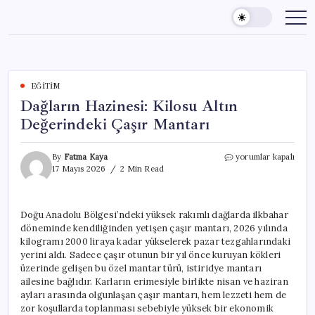
Skip
to
content
EĞITIM
Dağların Hazinesi: Kilosu Altın
Değerindeki Çaşır Mantarı
Dağların
By
Fatma Kaya
yorumlar kapalı
Hazinesi:
17 Mayıs 2026
2 Min Read
Kilosu
Altın
Değerindeki
Doğu Anadolu Bölgesi’ndeki yüksek rakımlı dağlarda ilkbahar
Çaşır
döneminde kendiliğinden yetişen çaşır mantarı, 2026 yılında
Mantarı
için
kilogramı 2000 liraya kadar yükselerek pazar tezgahlarındaki
yerini aldı. Sadece çaşır otunun bir yıl önce kuruyan kökleri
üzerinde gelişen bu özel mantar türü, istiridye mantarı
ailesine bağlıdır. Karların erimesiyle birlikte nisan ve haziran
ayları arasında olgunlaşan çaşır mantarı, hem lezzeti hem de
zor koşullarda toplanması sebebiyle yüksek bir ekonomik