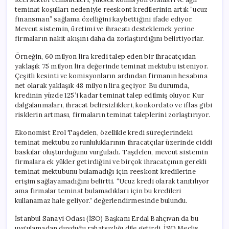
teminat koşulları nedeniyle reeskont kredilerinin artık “ucuz
finansman” sağlama özelliğini kaybettiğini ifade ediyor.
Mevcut sistemin, üretimi ve ihracatı desteklemek yerine
firmaların nakit akışını daha da zorlaştırdığını belirtiyorlar.
Örneğin, 60 milyon lira kredi talep eden bir ihracatçıdan
yaklaşık 75 milyon lira değerinde teminat mektubu isteniyor.
Çeşitli kesinti ve komisyonların ardından firmanın hesabına
net olarak yaklaşık 48 milyon lira geçiyor. Bu durumda,
kredinin yüzde 125’i kadar teminat talep edilmiş oluyor. Kur
dalgalanmaları, ihracat belirsizlikleri, konkordato ve iflas gibi
risklerin artması, firmaların teminat taleplerini zorlaştırıyor.
Ekonomist Erol Taşdelen, özellikle kredi süreçlerindeki
teminat mektubu zorunluluklarının ihracatçılar üzerinde ciddi
baskılar oluşturduğunu vurguladı. Taşdelen, mevcut sistemin
firmalara ek yükler getirdiğini ve birçok ihracatçının gerekli
teminat mektubunu bulamadığı için reeskont kredilerine
erişim sağlayamadığını belirtti. “Ucuz kredi olarak tanıtılıyor
ama firmalar teminat bulamadıkları için bu kredileri
kullanamaz hale geliyor.” değerlendirmesinde bulundu.
İstanbul Sanayi Odası (İSO) Başkanı Erdal Bahçıvan da bu
uygulamadan duyduğu rahatsızlığı dile getirdi. İSO Meclis