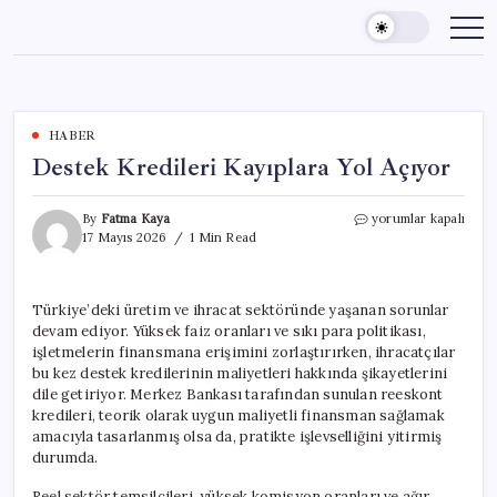
Skip
to
content
HABER
Destek Kredileri Kayıplara Yol Açıyor
Destek
By
Fatma Kaya
yorumlar kapalı
Kredileri
17 Mayıs 2026
1 Min Read
Kayıplara
Yol
Açıyor
Türkiye’deki üretim ve ihracat sektöründe yaşanan sorunlar
için
devam ediyor. Yüksek faiz oranları ve sıkı para politikası,
işletmelerin finansmana erişimini zorlaştırırken, ihracatçılar
bu kez destek kredilerinin maliyetleri hakkında şikayetlerini
dile getiriyor. Merkez Bankası tarafından sunulan reeskont
kredileri, teorik olarak uygun maliyetli finansman sağlamak
amacıyla tasarlanmış olsa da, pratikte işlevselliğini yitirmiş
durumda.
Reel sektör temsilcileri, yüksek komisyon oranları ve ağır