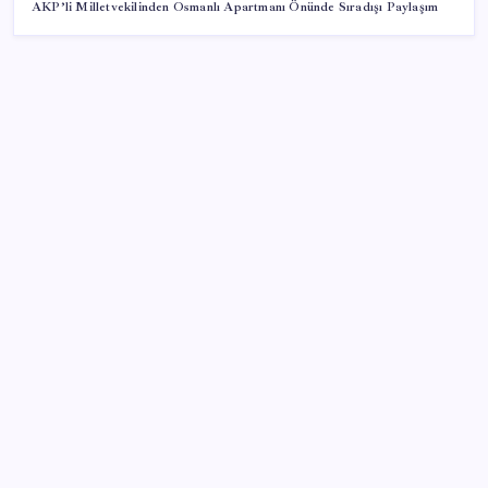
AKP’li Milletvekilinden Osmanlı Apartmanı Önünde Sıradışı Paylaşım
SON YAZILAR
Copilot için radikal karar: Microsoft logoyu
değiştiriyor!
Tarihi borsa çöküşü: ‘Kaybedenler Kulübü’ siyasi parti
kuruyor!
500 tam puan almıştı… LGS birincisi Umut’un tercihi
belli oldu
UBS Baş Yatırım Sorumlusu’ndan altın tahmini: