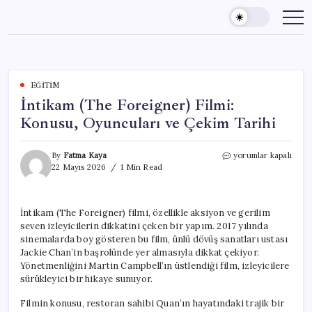
Skip
to
content
EĞITIM
İntikam (The Foreigner) Filmi:
Konusu, Oyuncuları ve Çekim Tarihi
İntikam
By
Fatma Kaya
yorumlar kapalı
(The
22 Mayıs 2026
1 Min Read
Foreigner)
Filmi:
Konusu,
İntikam (The Foreigner) filmi, özellikle aksiyon ve gerilim
Oyuncuları
seven izleyicilerin dikkatini çeken bir yapım. 2017 yılında
ve
Çekim
sinemalarda boy gösteren bu film, ünlü dövüş sanatları ustası
Tarihi
Jackie Chan’in başrolünde yer almasıyla dikkat çekiyor.
için
Yönetmenliğini Martin Campbell’ın üstlendiği film, izleyicilere
sürükleyici bir hikaye sunuyor.
Filmin konusu, restoran sahibi Quan’ın hayatındaki trajik bir