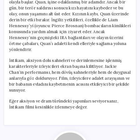
olayla başlar. Quan, işine odaklanmış bir adamdır. Ancak bir
gün, bir terör saldırısı sonucu kızı hayatını kaybeder ve bu
olay, onun yaşamını alt üst eder. Kızının kaybı, Quan üzerinde
derin bir etki bırakır. İngiliz yetkilileri, özellikle de Liam
Hennessy’yi (oyuncu: Pierce Brosnan) bombacıların kimlikleri
konusunda yardım almak için ziyaret eder. Ancak
Hennessy’nin geçmişteki IRA bağlantıları ve olayın üzerini
örtme çabaları, Quan’ı adaleti kendi elleriyle sağlama yoluna
yönlendirir.
İntikam, aksiyon dolu sahneleri ve derinlemesine işlenmiş
karakterleriyle izleyicileri ekran başına kilitliyor. Jackie
Chan’in performansı, hem dövüş sahneleriyle hem de duygusal
anlarıyla göz dolduruyor. Film, izleyicilere adalet arayışının ve
bir babanın evladını kaybetmenin acısını etkileyici bir şekilde
sunuyor.
Eğer aksiyon ve dram türündeki yapımları seviyorsanız,
İntikam filmi kesinlikle izlenmeye değer.