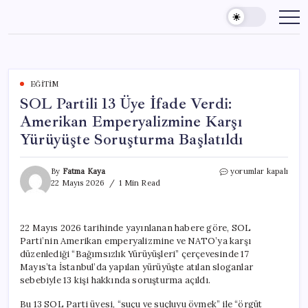
Skip
to
content
EĞITIM
SOL Partili 13 Üye İfade Verdi:
Amerikan Emperyalizmine Karşı
Yürüyüşte Soruşturma Başlatıldı
SOL
By
Fatma Kaya
yorumlar kapalı
Partili
22 Mayıs 2026
1 Min Read
13
Üye
İfade
22 Mayıs 2026 tarihinde yayınlanan habere göre, SOL
Verdi:
Parti’nin Amerikan emperyalizmine ve NATO’ya karşı
Amerikan
Emperyalizmine
düzenlediği “Bağımsızlık Yürüyüşleri” çerçevesinde 17
Karşı
Mayıs’ta İstanbul’da yapılan yürüyüşte atılan sloganlar
Yürüyüşte
sebebiyle 13 kişi hakkında soruşturma açıldı.
Soruşturma
Başlatıldı
Bu 13 SOL Parti üyesi, “suçu ve suçluyu övmek” ile “örgüt