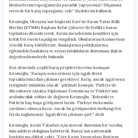
Neden bizim toprağımızda pazarlık yapıyorsun? Düşmana
verecek bir karış toprağımız yok!” ifadelerini kullandı.
Kırımoğlu, Ukrayna’nın başkenti Kiev’de Kırım Tatar Milli
Meclisi (KTMM) Başkanı Refat Çubarov ile birlikte basın
toplantısı düzenleyerek, Kırım meselesinin kendileri için
kritik bir önem taşıdığını vurguladı. Uluslararası kamuoyuna
yönelik barış tekliflerine, Ruslaştırma politikalarına,
eğitimdeki baskılara ve siyasi tutukluların durumuna ilişkin
değerlendirmelerde bulundu.
Son dönemde çeşitli barış projeleri üzerine konuşan
Kırımoğlu, “Savaşın sona ermesi için işgalcilerin
topraklarımızdan çıkması gerekiyor. Barış, ancak işgal sona
erdiğinde mümkün olacak” şeklinde konuştu. Türkiye’de
düzenlenen Antalya Diplomasi Forumu’na ve Türkiye’nin
arabuluculuk rolüne de değinen Kırımoğlu, “Zelenski ve
Putin’in baş başa görüşmesi lazım. Türkiye bu konuda
yardımcı olmaya hazır. Ancak bu görüşmeden herhangi bir
fayda sağlanamaz. İşgalcilerin çıkması şart!” dedi.
Kırımoğlu, Kırım Tatarları için mevcut durumun bir varoluş
mücadelesi olduğunu belirterek, Rusya’nın sistematik
baskılarına dikkat çekti. “Eğer Kırım Yarımadası Rusların