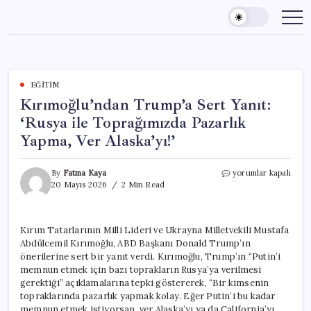
Skip
to
content
EĞITIM
Kırımoğlu’ndan Trump’a Sert Yanıt:
‘Rusya ile Toprağımızda Pazarlık
Yapma, Ver Alaska’yı!’
Kırımoğlu’ndan
By
Fatma Kaya
yorumlar kapalı
Trump’a
20 Mayıs 2026
2 Min Read
Sert
Yanıt:
‘Rusya
Kırım Tatarlarının Milli Lideri ve Ukrayna Milletvekili Mustafa
ile
Abdülcemil Kırımoğlu, ABD Başkanı Donald Trump’ın
Toprağımızda
Pazarlık
önerilerine sert bir yanıt verdi. Kırımoğlu, Trump’ın “Putin’i
Yapma,
memnun etmek için bazı toprakların Rusya’ya verilmesi
Ver
gerektiği” açıklamalarına tepki göstererek, “Bir kimsenin
Alaska’yı!’
topraklarında pazarlık yapmak kolay. Eğer Putin’i bu kadar
için
memnun etmek istiyorsan, ver Alaska’yı ya da California’yı.