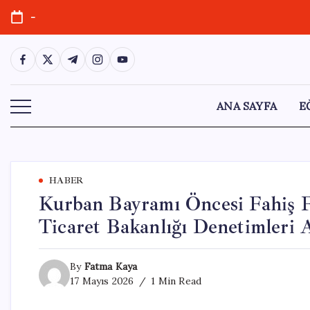
Skip
-
to
content
https://www.facebook.com/
https://twitter.com/
https://t.me/
https://www.instagram.com/
https://youtube.com/
ANA SAYFA
E
HABER
Kurban Bayramı Öncesi Fahiş Fi
Ticaret Bakanlığı Denetimleri A
By
Fatma Kaya
17 Mayıs 2026
1 Min Read