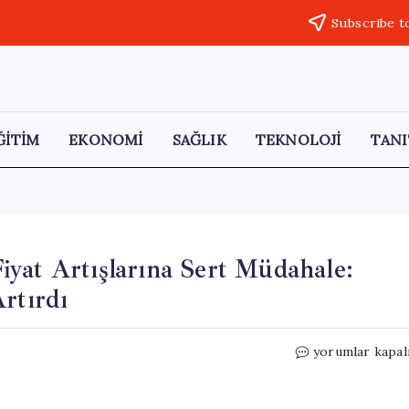
Subscribe t
ĞİTİM
EKONOMİ
SAĞLIK
TEKNOLOJİ
TANI
yat Artışlarına Sert Müdahale:
rtırdı
Kurban
yorumlar kapal
Bayramı
Öncesi
Fahiş