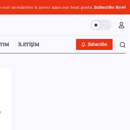
o our newsletter & never miss our best posts.
Subscribe Now!
TIM
İLETİŞİM
Subscribe
SON YAZILAR
ı
Son Dakika… Bahçeli, Erdoğan’ı ziyaret
edecek