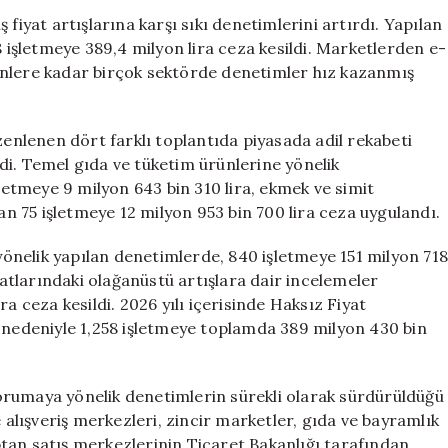
Fiyat
fiyat artışlarına karşı sıkı denetimlerini artırdı. Yapılan
Artışlarına
8 işletmeye 389,4 milyon lira ceza kesildi. Marketlerden e-
Sert
ünlere kadar birçok sektörde denetimler hız kazanmış
Müdahale:
Ticaret
Bakanlığı
zenlenen dört farklı toplantıda piyasada adil rekabeti
Denetimleri
di. Temel gıda ve tüketim ürünlerine yönelik
Artırdı
şletmeye 9 milyon 643 bin 310 lira, ekmek ve simit
için
yan 75 işletmeye 12 milyon 953 bin 700 lira ceza uygulandı.
 yönelik yapılan denetimlerde, 840 işletmeye 151 milyon 718
iyatlarındaki olağanüstü artışlara dair incelemeler
a ceza kesildi. 2026 yılı içerisinde Haksız Fiyat
ı nedeniyle 1,258 işletmeye toplamda 389 milyon 430 bin
orumaya yönelik denetimlerin sürekli olarak sürdürüldüğü
lışveriş merkezleri, zincir marketler, gıda ve bayramlık
tan satış merkezlerinin Ticaret Bakanlığı tarafından