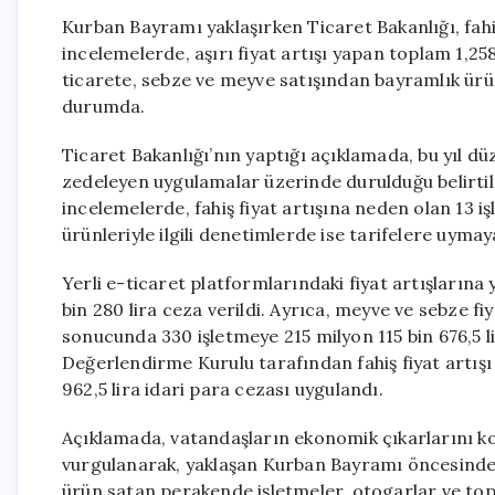
Kurban Bayramı yaklaşırken Ticaret Bakanlığı, fahiş 
incelemelerde, aşırı fiyat artışı yapan toplam 1,25
ticarete, sebze ve meyve satışından bayramlık ür
durumda.
Ticaret Bakanlığı’nın yaptığı açıklamada, bu yıl dü
zedeleyen uygulamalar üzerinde durulduğu belirtil
incelemelerde, fahiş fiyat artışına neden olan 13 i
ürünleriyle ilgili denetimlerde ise tarifelere uyma
Yerli e-ticaret platformlarındaki fiyat artışlarına
bin 280 lira ceza verildi. Ayrıca, meyve ve sebze f
sonucunda 330 işletmeye 215 milyon 115 bin 676,5 lir
Değerlendirme Kurulu tarafından fahiş fiyat artış
962,5 lira idari para cezası uygulandı.
Açıklamada, vatandaşların ekonomik çıkarlarını k
vurgulanarak, yaklaşan Kurban Bayramı öncesinde a
ürün satan perakende işletmeler, otogarlar ve top