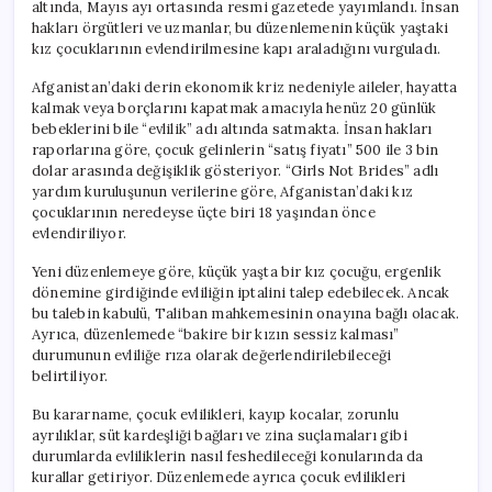
altında, Mayıs ayı ortasında resmi gazetede yayımlandı. İnsan
hakları örgütleri ve uzmanlar, bu düzenlemenin küçük yaştaki
kız çocuklarının evlendirilmesine kapı araladığını vurguladı.
Afganistan’daki derin ekonomik kriz nedeniyle aileler, hayatta
kalmak veya borçlarını kapatmak amacıyla henüz 20 günlük
bebeklerini bile “evlilik” adı altında satmakta. İnsan hakları
raporlarına göre, çocuk gelinlerin “satış fiyatı” 500 ile 3 bin
dolar arasında değişiklik gösteriyor. “Girls Not Brides” adlı
yardım kuruluşunun verilerine göre, Afganistan’daki kız
çocuklarının neredeyse üçte biri 18 yaşından önce
evlendiriliyor.
Yeni düzenlemeye göre, küçük yaşta bir kız çocuğu, ergenlik
dönemine girdiğinde evliliğin iptalini talep edebilecek. Ancak
bu talebin kabulü, Taliban mahkemesinin onayına bağlı olacak.
Ayrıca, düzenlemede “bakire bir kızın sessiz kalması”
durumunun evliliğe rıza olarak değerlendirilebileceği
belirtiliyor.
Bu kararname, çocuk evlilikleri, kayıp kocalar, zorunlu
ayrılıklar, süt kardeşliği bağları ve zina suçlamaları gibi
durumlarda evliliklerin nasıl feshedileceği konularında da
kurallar getiriyor. Düzenlemede ayrıca çocuk evlilikleri