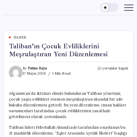
Skip
to
content
HABER
Taliban’ın Çocuk Evliliklerini
Meşrulaştıran Yeni Düzenlemesi
Taliban’ın
By
Fatma Kaya
yorumlar kapalı
Çocuk
17 Mayıs 2026
1 Min Read
Evliliklerini
Meşrulaştıran
Yeni
Afganistan’da iktidarı elinde bulunduran Taliban yönetimi,
Düzenlemesi
çocuk yaşta evlilikleri resmen meşrulaştıran skandal bir aile
için
hukuku düzenlemesi getirdi. Bu yeni düzenleme, insan hakları
savunucuları tarafından çocuk evliliklerinin yasal hale
getirilmesi olarak yorumlandı.
Taliban lideri Hibetullah Ahundzade tarafından onaylanan bu
31 maddelik düzenleme, “Eşler Arasında Ayrılık İlkeleri” başlığı