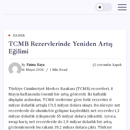
Skip
to
content
HABER
TCMB Rezervlerinde Yeniden Artış
Eğilimi
TCMB
By
Fatma Kaya
yorumlar kapalı
Rezervlerinde
14 Mayıs 2026
1 Min Read
Yeniden
Artış
Eğilimi
Türkiye Cumhuriyet Merkez Bankası (TCMB) rezervleri, 8
için
Mayıs haftasında önemli bir artış gösterdi. İki haftalık
düşüşün ardından, TCMB verilerine göre brüt rezervler 6
milyar dolarlık artışla 171,5 milyar dolara ulaştı. Bu süreçte net
rezervlerde de olumlu bir gelişme kaydedildi; net rezervler 1,3
milyar dolarlık iyileşmeyle 55 milyar dolara yükseldi. Ayrıca,
swap hariç net rezervlerde de 2,9 milyar dolarlık bir artış
gözlemlenerek bu rakam 39,2 milyar dolara çıktı. Türkiye