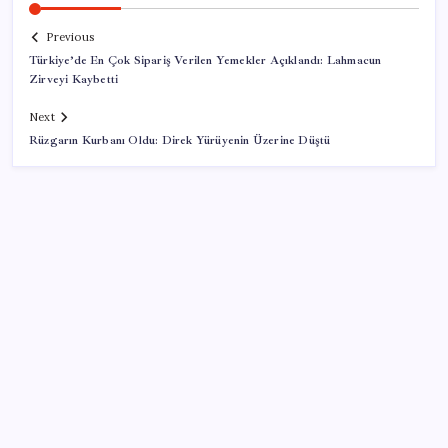
Previous
Türkiye’de En Çok Sipariş Verilen Yemekler Açıklandı: Lahmacun
Zirveyi Kaybetti
Next
Rüzgarın Kurbanı Oldu: Direk Yürüyenin Üzerine Düştü
SON YAZILAR
Son Dakika… Bahçeli, Erdoğan’ı ziyaret edecek
X, itiraz etti: İmamoğlu’nun hesabına getirilen erişim