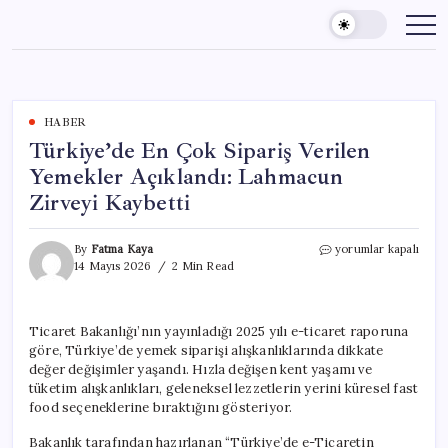
Skip
to
content
HABER
Türkiye’de En Çok Sipariş Verilen
Yemekler Açıklandı: Lahmacun
Zirveyi Kaybetti
Türkiye’de
By
Fatma Kaya
yorumlar kapalı
En
14 Mayıs 2026
2 Min Read
Çok
Sipariş
Verilen
Ticaret Bakanlığı’nın yayınladığı 2025 yılı e-ticaret raporuna
Yemekler
göre, Türkiye’de yemek siparişi alışkanlıklarında dikkate
Açıklandı:
Lahmacun
değer değişimler yaşandı. Hızla değişen kent yaşamı ve
Zirveyi
tüketim alışkanlıkları, geleneksel lezzetlerin yerini küresel fast
Kaybetti
food seçeneklerine bıraktığını gösteriyor.
için
Bakanlık tarafından hazırlanan “Türkiye’de e-Ticaretin