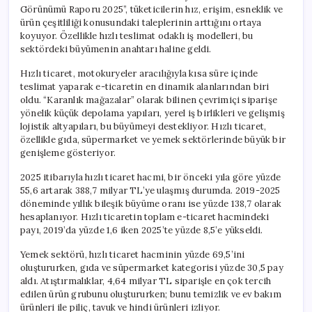
Görünümü Raporu 2025”, tüketicilerin hız, erişim, esneklik ve
ürün çeşitliliği konusundaki taleplerinin arttığını ortaya
koyuyor. Özellikle hızlı teslimat odaklı iş modelleri, bu
sektördeki büyümenin anahtarı haline geldi.
Hızlı ticaret, motokuryeler aracılığıyla kısa süre içinde
teslimat yaparak e-ticaretin en dinamik alanlarından biri
oldu. “Karanlık mağazalar” olarak bilinen çevrimiçi siparişe
yönelik küçük depolama yapıları, yerel iş birlikleri ve gelişmiş
lojistik altyapıları, bu büyümeyi destekliyor. Hızlı ticaret,
özellikle gıda, süpermarket ve yemek sektörlerinde büyük bir
genişleme gösteriyor.
2025 itibarıyla hızlı ticaret hacmi, bir önceki yıla göre yüzde
55,6 artarak 388,7 milyar TL’ye ulaşmış durumda. 2019-2025
döneminde yıllık bileşik büyüme oranı ise yüzde 138,7 olarak
hesaplanıyor. Hızlı ticaretin toplam e-ticaret hacmindeki
payı, 2019’da yüzde 1,6 iken 2025’te yüzde 8,5’e yükseldi.
Yemek sektörü, hızlı ticaret hacminin yüzde 69,5’ini
oluştururken, gıda ve süpermarket kategorisi yüzde 30,5 pay
aldı. Atıştırmalıklar, 4,64 milyar TL siparişle en çok tercih
edilen ürün grubunu oluştururken; bunu temizlik ve ev bakım
ürünleri ile piliç, tavuk ve hindi ürünleri izliyor.