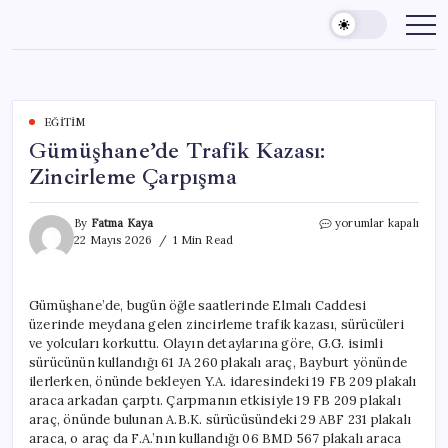
Skip
to
content
EĞITIM
Gümüşhane’de Trafik Kazası:
Zincirleme Çarpışma
Gümüşhane’de
By
Fatma Kaya
yorumlar kapalı
Trafik
22 Mayıs 2026
1 Min Read
Kazası:
Zincirleme
Çarpışma
Gümüşhane’de, bugün öğle saatlerinde Elmalı Caddesi
için
üzerinde meydana gelen zincirleme trafik kazası, sürücüleri
ve yolcuları korkuttu. Olayın detaylarına göre, G.G. isimli
sürücünün kullandığı 61 JA 260 plakalı araç, Bayburt yönünde
ilerlerken, önünde bekleyen Y.A. idaresindeki 19 FB 209 plakalı
araca arkadan çarptı. Çarpmanın etkisiyle 19 FB 209 plakalı
araç, önünde bulunan A.B.K. sürücüsündeki 29 ABF 231 plakalı
araca, o araç da F.A.’nın kullandığı 06 BMD 567 plakalı araca